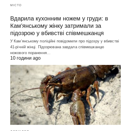
МІСТО
Вдарила кухонним ножем у груди: в
Кам’янському жінку затримали за
підозрою у вбивстві співмешканця
У Кам’янському поліційні повідомили про підозру у вбивстві
41-річній жінці. Підозрювана завдала співмешканцю
ножового поранення…
10 години ago