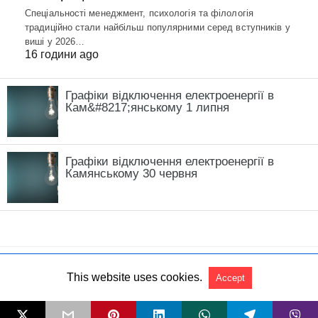
Спеціальності менеджмент, психологія та філологія
традиційно стали найбільш популярними серед вступників у
виші у 2026…
16 години ago
Графіки відключення електроенергії в
Кам&#8217;янському 1 липня
Графіки відключення електроенергії в
Камянському 30 червня
This website uses cookies.
Accept
All Rights Reserved
View Non-AMP Version