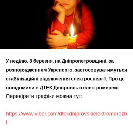
У неділю, 8 березня, на Дніпропетровщині, за
розпорядженням Укренерго, застосовуватимуться
стабілізаційні відключення електроенергії. Про це
повідомили в ДТЕК Дніпровські електромережі.
Перевірити графіки можна тут:
https://www.viber.com/dtekdniprovskielektromerezh
i