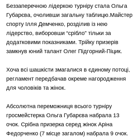
Беззаперечною лідеркою турніру стала Ольга
Губарєва, очоливши загальну таблицю.Майстер
спорту Ілля Демченко, розділив із нею
лідерство, виборовши “срібло” тільки за
додатковими показниками. Трійку призерів
замкнув юний талант Олег Підгорний-Піцик.
Хоча всі шашкісти змагалися в єдиному потоці,
регламент передбачав окреме нагородження
для чоловіків та жінок.
Абсолютна переможниця всього турніру
гросмейстерка Ольга Губарєва набрала 13
очок. Срібна призерка серед жінок Аріна
Федорченко (7 місце загалом) набрала 9 очок.