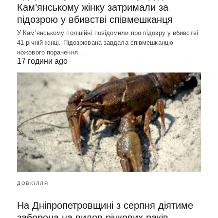
Кам’янському жінку затримали за
підозрою у вбивстві співмешканця
У Кам’янському поліційні повідомили про підозру у вбивстві
41-річній жінці. Підозрювана завдала співмешканцю
ножового поранення…
17 години ago
ДОВКІЛЛЯ
На Дніпропетровщині з серпня діятиме
заборона на вилов річкових раків