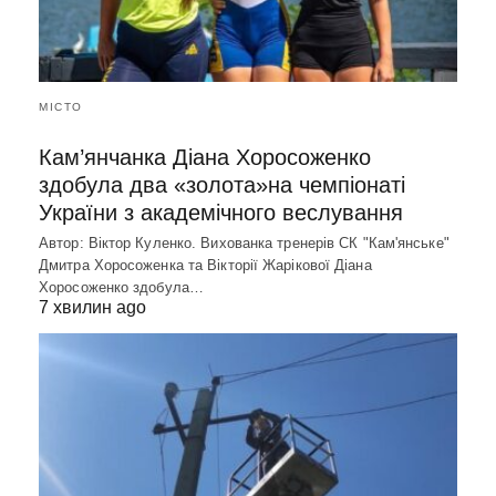
МІСТО
Кам’янчанка Діана Хоросоженко
здобула два «золота»на чемпіонаті
України з академічного веслування
Автор: Віктор Куленко. Вихованка тренерів СК "Кам'янське"
Дмитра Хоросоженка та Вікторії Жарікової Діана
Хоросоженко здобула…
7 хвилин ago