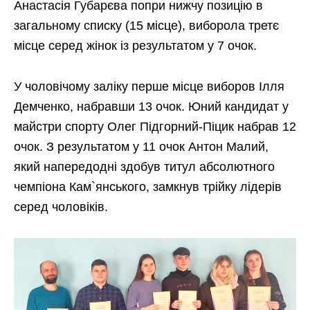
Анастасія Губарєва попри нижчу позицію в
загальному списку (15 місце), виборола третє
місце серед жінок із результатом у 7 очок.
У чоловічому заліку перше місце виборов Ілля
Демченко, набравши 13 очок. Юний кандидат у
майстри спорту Олег Підгорний-Піцик набрав 12
очок. З результатом у 11 очок Антон Малий,
який напередодні здобув титул абсолютного
чемпіона Кам`янського, замкнув трійку лідерів
серед чоловіків.