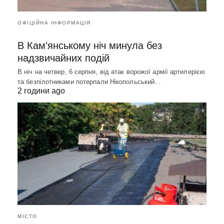
ОФІЦІЙНА ІНФОРМАЦІЯ
В Кам’янському ніч минула без
надзвичайних подій
В ніч на четвер, 6 серпня, від атак ворожої армії артилерією
та безпілотниками потерпали Нікопольський…
2 години ago
МІСТО