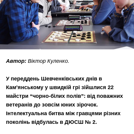
Автор:
Віктор Куленко.
У переддень Шевченківських днів в
Кам’янському у швидкій грі зійшлися 22
майстри “чорно-білих полів”: від поважних
ветеранів до зовсім юних зірочок.
Інтелектуальна битва між гравцями різних
поколінь відбулась в ДЮСШ № 2.