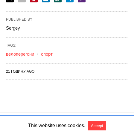
This website uses cookies.
Accept
All Rights Reserved
View Non-AMP Version