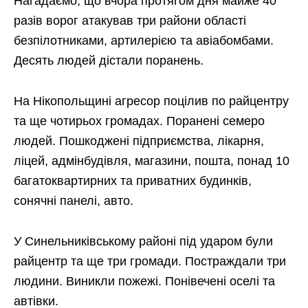
Нагадаємо, що вчора протягом дня майже 40
разів ворог атакував три райони області
безпілотниками, артилерією та авіабомбами.
Десять людей дістали поранень.
На Нікопольщині агресор поцілив по райцентру
та ще чотирьох громадах. Поранені семеро
людей. Пошкоджені підприємства, лікарня,
ліцей, адмінбудівля, магазини, пошта, понад 10
багатоквартирних та приватних будинків,
сонячні панелі, авто.
У Синельниківському районі під ударом були
райцентр та ще три громади. Постраждали три
людини. Виникли пожежі. Понівечені оселі та
автівки.