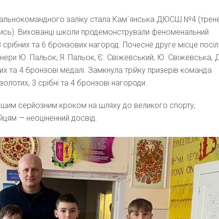
гальнокомандного заліку стала Кам`янська ДЮСШ №4 (трен
 Курись). Вихованці школи продемонстрували феноменальний
 срібних та 6 бронзових нагород. Почесне друге місце посіл
ри Ю. Пальок, Я. Пальок, Є. Свіжевський, Ю. Свіжевська, Д
их та 4 бронзові медалі. Замкнула трійку призерів команда
лотих, 3 срібні та 4 бронзові нагороди.
ершим серйозним кроком на шляху до великого спорту,
йцям — неоціненний досвід.