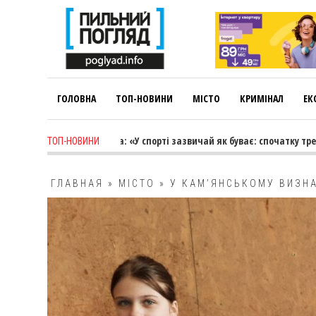
ГОЛОВНА
ТОП-НОВИНИ
МІСТО
КРИМІНАЛ
ЕК
ариса Коновалова: «У спорті зазвичай як буває: спочатку тренер веде
ТОП-НОВИНИ
ГЛАВНАЯ
»
МІСТО
»
У КАМ’ЯНСЬКОМУ ВИЗНА