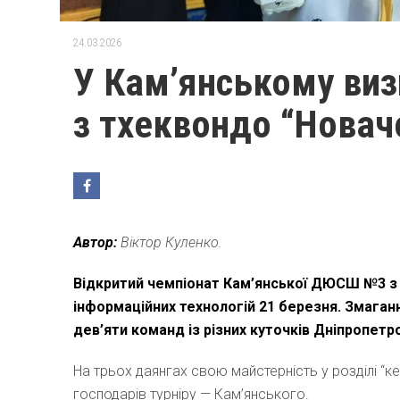
24.03.2026
У Кам’янському виз
з тхеквондо “Новач
Автор:
Віктор Куленко.
Відкритий чемпіонат Кам’янської ДЮСШ №3 з 
інформаційних технологій 21 березня. Змаганн
дев’яти команд із різних куточків Дніпропет
На трьох даянгах свою майстерність у розділі “к
господарів турніру — Кам’янського.