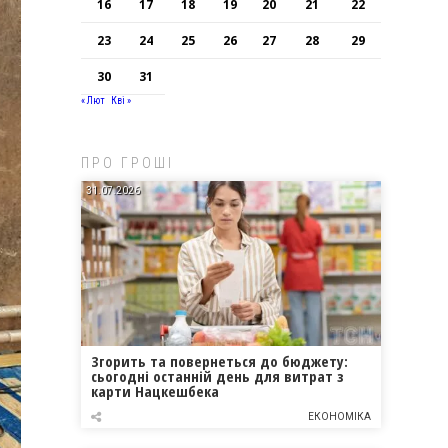
16
17
18
19
20
21
22
23
24
25
26
27
28
29
30
31
« Лют
Кві »
ПРО ГРОШІ
31.07.2026
Згорить та повернеться до бюджету:
сьогодні останній день для витрат з
карти Нацкешбека
ЕКОНОМІКА