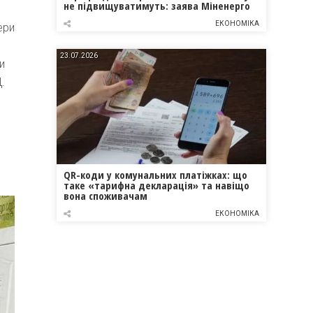
не підвищуватимуть: заява Міненерго
ЕКОНОМІКА
ери
23.07.2026
и
.
QR-коди у комунальних платіжках: що
таке «тарифна декларація» та навіщо
вона споживачам
ЕКОНОМІКА