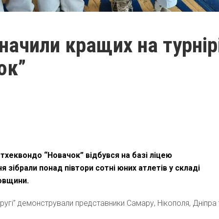
начили кращих на турнір
ок”
тхеквондо “Новачок” відбувся на базі ліцею
я зібрали понад півтори сотні юних атлетів у складі
ровщини.
еругі” демонстрували представники Самару, Нікополя, Дніпра 