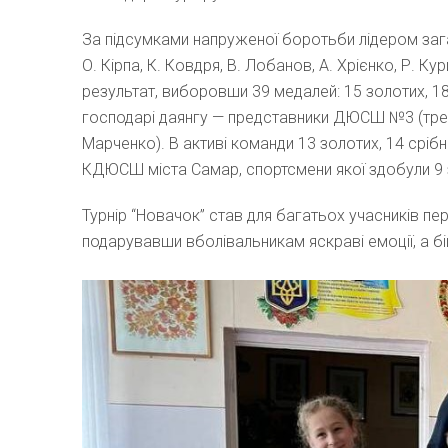
За підсумками напруженої боротьби лідером за
О. Кірпа, К. Ковдря, В. Лобанов, А. Хрієнко, Р.
результат, виборовши 39 медалей: 15 золотих, 18
господарі даянгу — представники ДЮСШ №3 (трене
Марченко). В активі команди 13 золотих, 14 срібн
КДЮСШ міста Самар, спортсмени якої здобули 9 зо
Турнір “Новачок” став для багатьох учасників п
подарувавши вболівальникам яскраві емоції, а бі