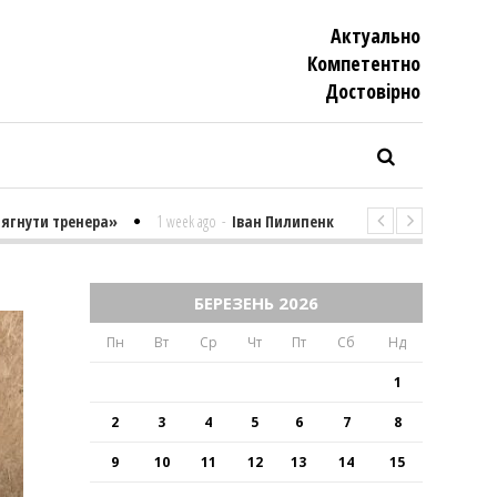
Актуально
Компетентно
Достовiрно
ренера»
1 week ago
-
Іван Пилипенко «Найважчими є суто психологі
БЕРЕЗЕНЬ 2026
Пн
Вт
Ср
Чт
Пт
Сб
Нд
1
2
3
4
5
6
7
8
9
10
11
12
13
14
15