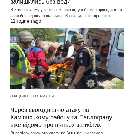
залишились без води
В Кам'янському у четвер, 6 серпня, у зв'язку з проведенням
аварійно-відновлювальних робіт за адресою проспект…
11 години ago
ОФІЦІЙНА ІНФОРМАЦІЯ
Через сьогоднішню атаку по
Кам’янському району та Павлограду
вже відомо про п’ятьох загиблих
Внаслідок ворожого удару по Вишнівській громаді