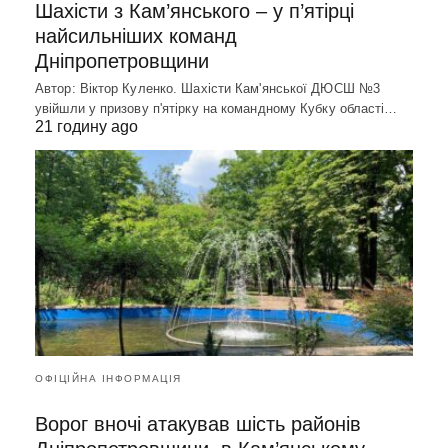
Шахісти з Кам’янського – у п’ятірці
найсильніших команд
Дніпропетровщини
Автор: Віктор Куленко. Шахісти Кам'янської ДЮСШ №3
увійшли у призову п'ятірку на командному Кубку області…
21 годину ago
ОФІЦІЙНА ІНФОРМАЦІЯ
Ворог вночі атакував шість районів