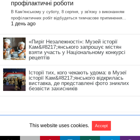
профілактичні роботи
В Кам'янському у суботу, 8 серпня, у зв'язку з виконанням
профілактичних робіт відбудеться тимчасове припинення…
1 день ago
«Пиріг Незалежності»: Музей історії
Кам&#8217;янського запрошує містян
взяти участь у Національному конкурсі
рецептів
Історії тих, кого чекають удома: в Музеї
історії Кам&#8217;янського відкрилась
виставка, де представлені фото зниклих
безвісти захисників
This website uses cookies.
Accept
All Rights Reserved
View Non-AMP Version