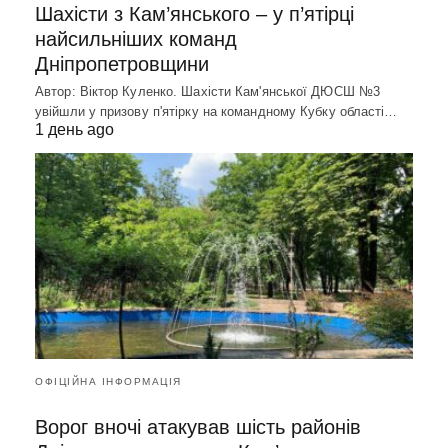
Шахісти з Кам’янського – у п’ятірці
найсильніших команд
Дніпропетровщини
Автор: Віктор Куленко. Шахісти Кам'янської ДЮСШ №3
увійшли у призову п'ятірку на командному Кубку області…
1 день ago
ОФІЦІЙНА ІНФОРМАЦІЯ
Ворог вночі атакував шість районів