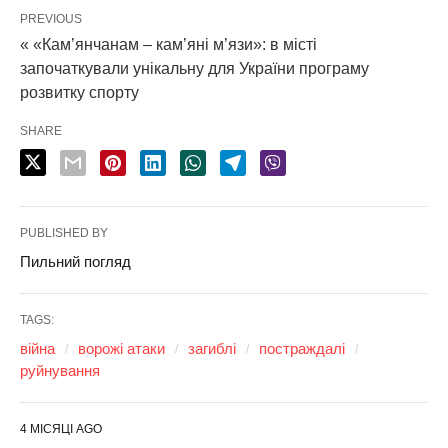
PREVIOUS
« «Кам’янчанам – кам’яні м’язи»: в місті
започаткували унікальну для України програму
розвитку спорту
SHARE
PUBLISHED BY
Пильний погляд
TAGS:
війна
ворожі атаки
загиблі
постраждалі
руйнування
4 МІСЯЦІ AGO