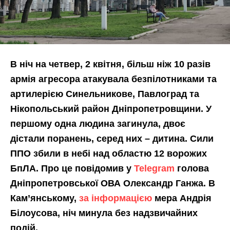
В ніч на четвер, 2 квітня, більш ніж 10 разів
армія агресора атакувала безпілотниками та
артилерією Синельникове, Павлоград та
Нікопольський район Дніпропетровщини. У
першому одна людина загинула, двоє
дістали поранень, серед них – дитина. Сили
ППО збили в небі над областю 12 ворожих
БпЛА. Про це повідомив у
Telegram
голова
Дніпропетровської ОВА Олександр Ганжа. В
Кам’янському,
за інформацією
мера Андрія
Білоусова, ніч минула без надзвичайних
подій.