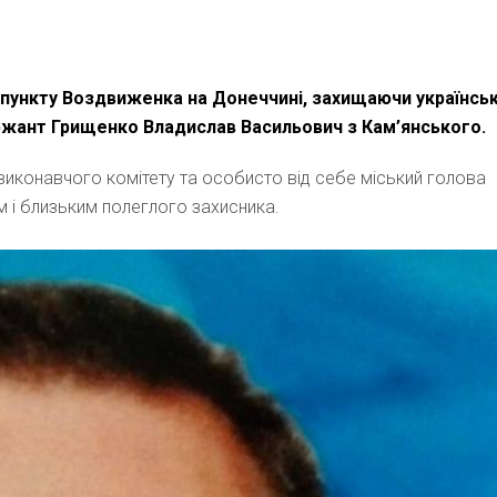
 пункту Воздвиженка на Донеччині, захищаючи українсь
ржант Грищенко Владислав Васильович з Кам’янського.
и, виконавчого комітету та особисто від себе міський голова
им і близьким полеглого захисника.