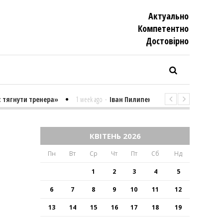
Актуально
Компетентно
Достовiрно
ути тренера»
1 week ago
-
Іван Пилипенко «Найважчими є суто психо
И
КВІТЕНЬ 2026
Пн
Вт
Ср
Чт
Пт
Сб
Нд
1
2
3
4
5
6
7
8
9
10
11
12
13
14
15
16
17
18
19