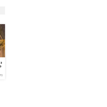
 з
о
ТО