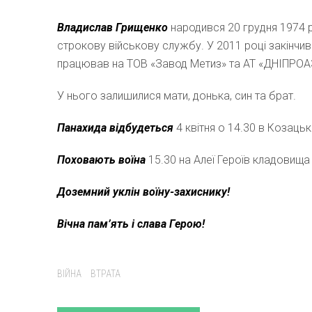
Владислав Грищенко
народився 20 грудня 1974 
строкову військову службу. У 2011 році закінчив
працював на ТОВ «Завод Метиз» та АТ «ДНІПРОАЗОТ
У нього залишилися мати, донька, син та брат.
Панахида відбудеться
4 квітня о 14.30 в Козацьк
Поховають воїна
15.30 на Алеї Героїв кладовища 
Доземний уклін воїну-захиснику!
Вічна пам’ять і слава Герою!
Tags:
ВІЙНА
ВТРАТА