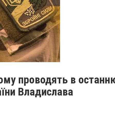
ому проводять в останн
аїни Владислава