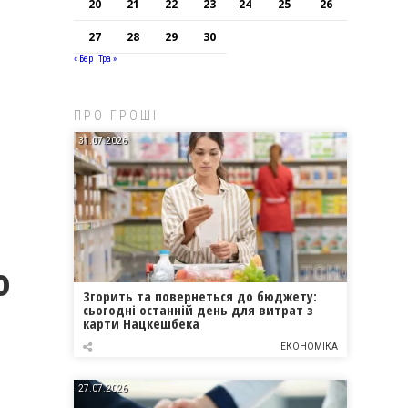
20
21
22
23
24
25
26
27
28
29
30
« Бер
Тра »
ПРО ГРОШІ
31.07.2026
ю
Згорить та повернеться до бюджету:
сьогодні останній день для витрат з
карти Нацкешбека
ЕКОНОМІКА
27.07.2026