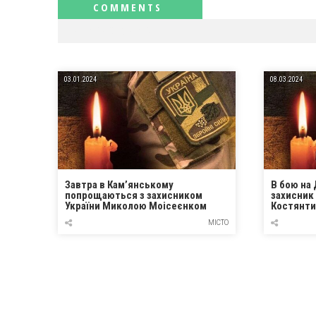
RELATED NEWS
03.01.2024
08.03.2024
Завтра в Кам’янському
В бою на 
попрощаються з захисником
захисник
України Миколою Моісеєнком
Костянти
МІСТО