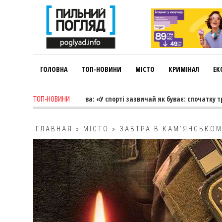
ГОЛОВНА
ТОП-НОВИНИ
МІСТО
КРИМІНАЛ
ЕК
go
-
Лариса Коновалова: «У спорті зазвичай як буває: спочатку тренер
ТОП-НОВИНИ
ГЛАВНАЯ
»
МІСТО
»
ЗАВТРА В КАМ’ЯНСЬКОМ
ВЛАДИСЛАВА ГРИЩЕНКА