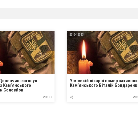
23.04.2023
Донеччині загинув
У міській лікарні помер захисник
 з Кам’янського
Кам’янського Віталій Бондаренк
н Соловйов
МІСТО
МІС