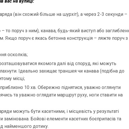
в вас на вулиці:
аряда (він схожий більше на шурхіт), а через 2-3 секунди –
 – то поруч з ним), канава, будь-який виступ або заглиблен
. Якщо поруч є якась бетонна конструкція – ляжте поруч з
ня осколків;
 розташовуватися якомога далі від споруд, які можуть
лахнути. Ідеально захищає траншея чи канава (подібна до
тому місці;
и приблизно 10 хв. Обережно піднятися, уважно оглянути
ячись та уважно оглядати маршрут руху, ноги ставити на
аряди можуть бути касетними, і місцевість у результаті
и замінована. Бойові елементи касетних боєприпасів та
від найменшого дотику.