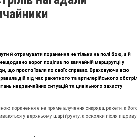
ичайники
ти й отримувати поранення не тільки на полі бою, а й
м нещодавно ворог поцілив по звичайній маршрутці у
ди, що просто їхали по своїх справах. Враховуючи всю
авила дій під час ракетного та артилерійського обстріл
питань надзвичайних ситуацій та цивільного захисту
ною поранення є не пряме влучення снаряда, ракети, а йог
иваються у верхньому шарі ґрунту, а осколки після підриву