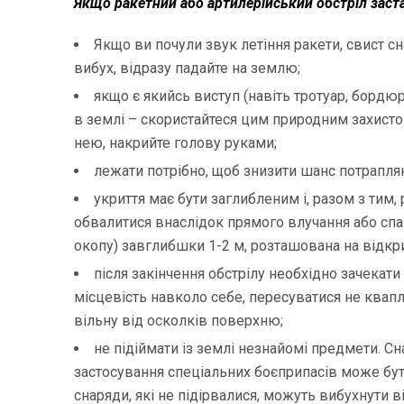
Якщо ракетний або артилерійський обстріл заста
Якщо ви почули звук летіння ракети, свист сн
вибух, відразу падайте на землю;
якщо є якийсь виступ (навіть тротуар, бордюр
в землі – скористайтеся цим природним захистом
нею, накрийте голову руками;
лежати потрібно, щоб знизити шанс потраплян
укриття має бути заглибленим і, разом з тим,
обвалитися внаслідок прямого влучання або спа
окопу) завглибшки 1-2 м, розташована на відкри
після закінчення обстрілу необхідно зачекат
місцевість навколо себе, пересуватися не квапл
вільну від осколків поверхню;
не підіймати із землі незнайомі предмети. Сн
застосування спеціальних боєприпасів може бут
снаряди, які не підірвалися, можуть вибухнути 