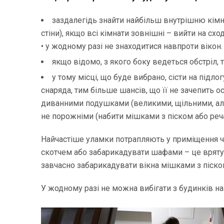
заздалегідь знайти найбільш внутрішню кімна
стіни), якщо всі кімнати зовнішні – вийти на сх
• у жодному разі не знаходитися навпроти вікон.
якщо відомо, з якого боку ведеться обстріл,
у тому місці, що буде вибрано, сісти на підл
снаряда, тим більше шансів, що її не зачепить 
диванними подушками (великими, щільними, ал
не порожніми (набити мішками з піском або речам
Найчастіше уламки потрапляють у приміщення че
скотчем або забарикадувати шафами – це врятує 
завчасно забарикадувати вікна мішками з піск
У жодному разі не можна вибігати з будинків на