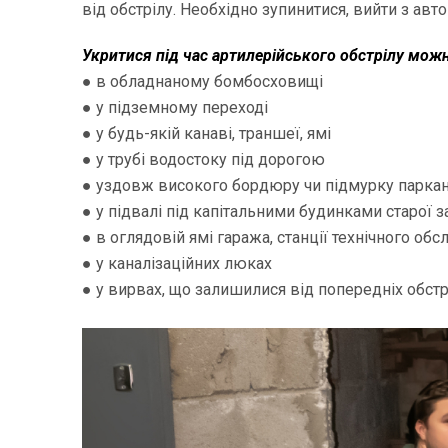
від обстрілу. Необхідно зупинитися, вийти з авто
Укритися під час артилерійського обстрілу можн
● в обладнаному бомбосховищі
● у підземному переході
● у будь-якій канаві, траншеї, ямі
● у трубі водостоку під дорогою
● уздовж високого бордюру чи підмурку парка
● у підвалі під капітальними будинками старої 
● в оглядовій ямі гаража, станції технічного об
● у каналізаційних люках
● у вирвах, що залишилися від попередніх обстрі