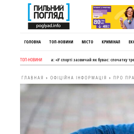
ГОЛОВНА
ТОП-НОВИНИ
МІСТО
КРИМІНАЛ
ЕК
-
Лариса Коновалова: «У спорті зазвичай як буває: спочатку тренер ве
ТОП-НОВИНИ
ГЛАВНАЯ
»
ОФІЦІЙНА ІНФОРМАЦІЯ
»
ПРО ПР
АРТИЛЕРІЙСЬКОГО ОБСТРІЛІВ НАГАДАЛИ К