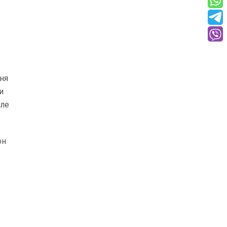
ння
и
але
он