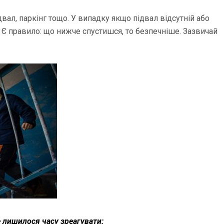
ідвал, паркінг тощо. У випадку якщо підвал відсутній або
. Є правило: що нижче спустишся, то безпечніше. Зазвичай
е лишилося часу зреагувати: