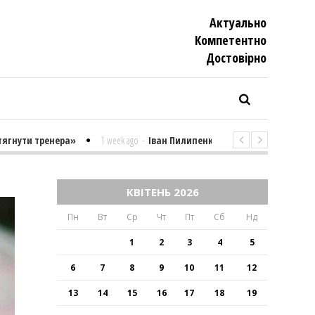
Актуально
Компетентно
Достовiрно
 тренера»
1 week ago
-
Іван Пилипенко «Найважчими є суто психоло
КВІТЕНЬ 2026
Пн
Вт
Ср
Чт
Пт
Сб
Нд
1
2
3
4
5
6
7
8
9
10
11
12
13
14
15
16
17
18
19