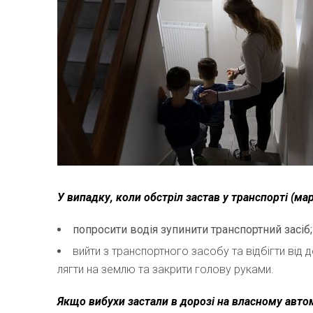
У випадку, коли обстріл застав у транспорті (мар
попросити водія зупинити транспортний засіб;
вийти з транспортного засобу та відбігти від 
лягти на землю та закрити голову руками.
Якщо вибухи застали в дорозі на власному авто