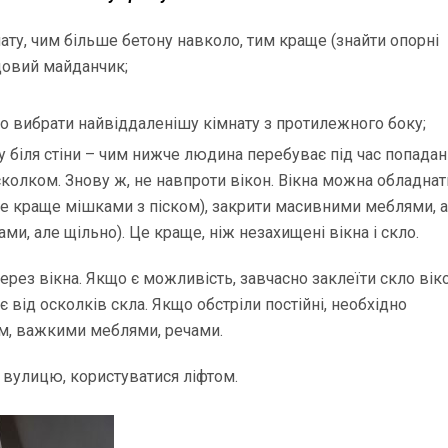
ту, чим більше бетону навколо, тим краще (знайти опорні
одовий майданчик;
 то вибрати найвіддаленішу кімнату з протилежного боку;
огу біля стіни – чим нижче людина перебуває під час попада
осколком. Знову ж, не навпроти вікон. Вікна можна обладнат
е краще мішками з піском), закрити масивними меблями, 
и, але щільно). Це краще, ніж незахищені вікна і скло.
рез вікна. Якщо є можливість, завчасно заклеїти скло вік
від осколків скла. Якщо обстріли постійні, необхідно
ом, важкими меблями, речами.
 вулицю, користуватися ліфтом.