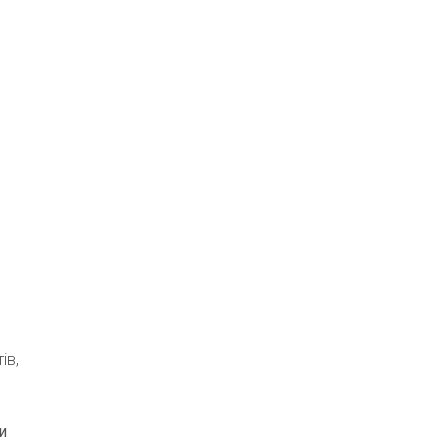
ів,
и