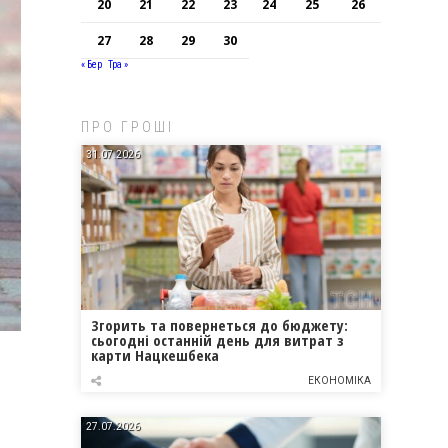
20
21
22
23
24
25
26
27
28
29
30
« Бер
Тра »
ПРО ГРОШІ
31.07.2026
Згорить та повернеться до бюджету:
сьогодні останній день для витрат з
карти Нацкешбека
ЕКОНОМІКА
27.07.2026