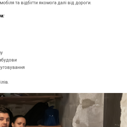
мобіля та відбігти якомога далі від дороги.
а:
ну
забудови
слуговування
лів.