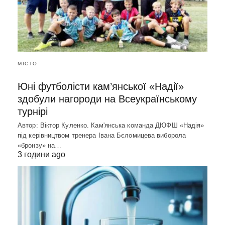
МІСТО
Юні футболісти кам’янської «Надії»
здобули нагороди на Всеукраїнському
турнірі
Автор: Віктор Куленко. Кам'янська команда ДЮФШ «Надія»
під керівництвом тренера Івана Бєломицева виборола
«бронзу» на…
3 години ago