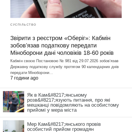
СУСПІЛЬСТВО
Звірити з реєстром «Оберіг»: Кабмін
зобовʼязав податкову передати
Міноборони дані чоловіків 18-60 років
Кабмін своєю Постановою № 981 від 29.07.2026 зобовʼязав
Державну податкову службу протягом 90 календарних днів
передати Міноборони…
7 години ago
Як в Кам&#8217;янському
розв&#8217;язують питання, про які
мешканці повідомляють на особистому
прийомі у мера міста
Мер Кам&#8217;янського провів
особистий прийом громадян