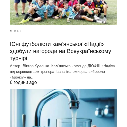
МІСТО
Юні футболісти кам’янської «Надії»
здобули нагороди на Всеукраїнському
турнірі
Автор: Віктор Куленко. Кам'янська команда ДЮФШ «Надія»
під керівництвом тренера Івана Бєломицева виборола
«бронзу» на…
6 години ago