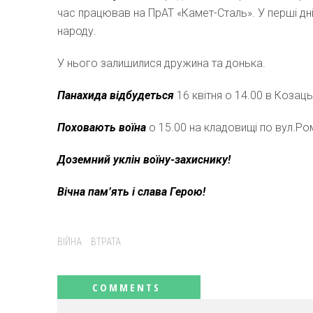
час працював на ПрАТ «Камет-Сталь». У перші дні
народу.
У нього залишилися дружина та донька.
Панахида відбудеться
16 квітня о 14.00 в Козаць
Поховають воїна
о 15.00 на кладовищі по вул.Ром
Доземний уклін воїну-захиснику!
Вічна пам’ять і слава Герою!
Tags:
ВІЙНА
ВТРАТА
RELATED NEWS