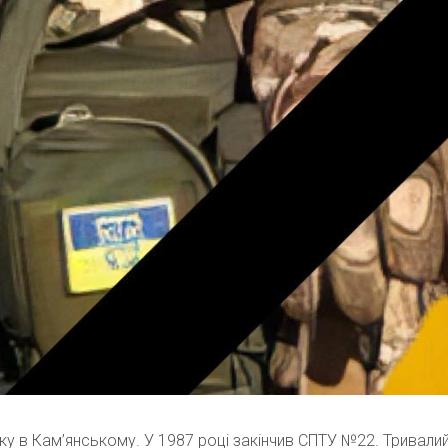
у в Кам’янському. У 1987 році закінчив СПТУ №22. Тривали