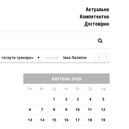
Актуально
Компетентно
Достовiрно
ути тренера»
1 week ago
-
Іван Пилипенко «Найважчими є суто психо
И
КВІТЕНЬ 2026
Пн
Вт
Ср
Чт
Пт
Сб
Нд
1
2
3
4
5
6
7
8
9
10
11
12
13
14
15
16
17
18
19