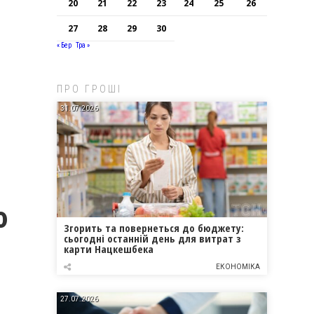
20
21
22
23
24
25
26
27
28
29
30
« Бер
Тра »
ПРО ГРОШІ
31.07.2026
ю
Згорить та повернеться до бюджету:
сьогодні останній день для витрат з
карти Нацкешбека
ЕКОНОМІКА
27.07.2026