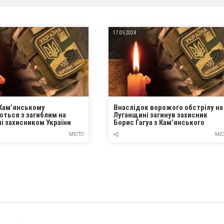
17.05.2024
 Кам’янському
Внаслідок ворожого обстрілу на
ться з загиблим на
Луганщині загинув захисник
і захисником України
Борис Гагуа з Кам’янського
 Дерієм
МІСТО
МІС