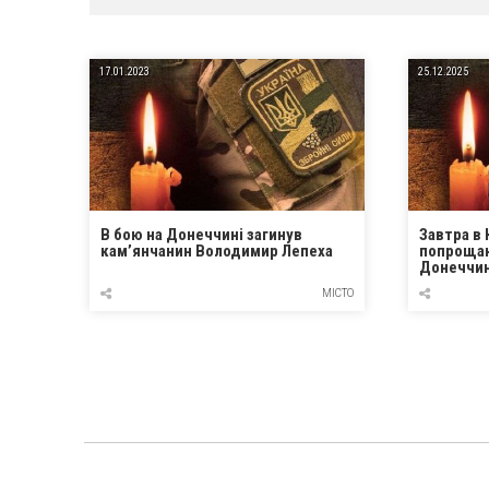
17.01.2023
25.12.2025
В бою на Донеччині загинув
Завтра в
кам’янчанин Володимир Лепеха
попрощаю
Донеччин
Артемом
МІСТО