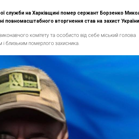
вої служби на Харківщині помер сержант Борзенко Мико
ні повномасштабного вторгнення став на захист України
и, виконавчого комітету та особисто від себе міський голова
им і близьким померлого захисника.