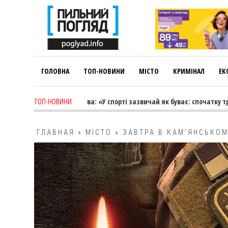
ГОЛОВНА
ТОП-НОВИНИ
МІСТО
КРИМІНАЛ
ЕК
go
-
Лариса Коновалова: «У спорті зазвичай як буває: спочатку тренер
ТОП-НОВИНИ
ГЛАВНАЯ
»
МІСТО
»
ЗАВТРА В КАМ’ЯНСЬКОМ
МИКОЛУ БОРЗЕНКА