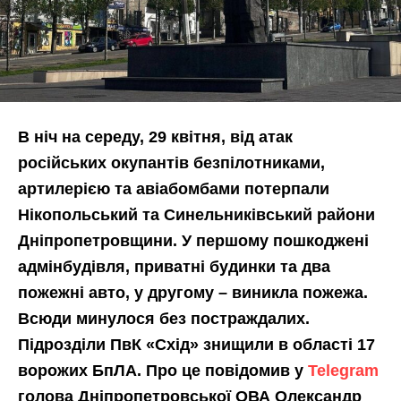
В ніч на середу, 29 квітня, від атак
російських окупантів безпілотниками,
артилерією та авіабомбами потерпали
Нікопольський та Синельниківський райони
Дніпропетровщини. У першому пошкоджені
адмінбудівля, приватні будинки та два
пожежні авто, у другому – виникла пожежа.
Всюди минулося без постраждалих.
Підрозділи ПвК «Схід» знищили в області 17
ворожих БпЛА. Про це повідомив у
Telegram
голова Дніпропетровської ОВА Олександр