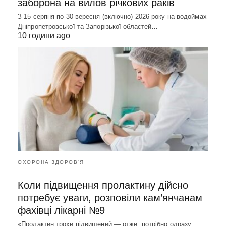
заборона на вилов річкових раків
З 15 серпня по 30 вересня (включно) 2026 року на водоймах
Дніпропетровської та Запорізької областей…
10 години ago
ОХОРОНА ЗДОРОВ'Я
Коли підвищення пролактину дійсно
потребує уваги, розповіли кам’янчанам
фахівці лікарні №9
«Пролактин трохи підвищений — отже, потрібно одразу