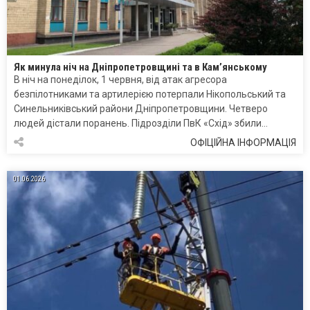
Як минула ніч на Дніпропетровщині та в Кам’янському
В ніч на понеділок, 1 червня, від атак агресора
безпілотниками та артилерією потерпали Нікопольський та
Синельниківський райони Дніпропетровщини. Четверо
людей дістали поранень. Підрозділи ПвК «Схід» збили…
ОФІЦІЙНА ІНФОРМАЦІЯ
01.06.2026