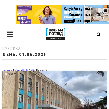
Актуально
Компетентно
Достовiрно
РУБРИКА
ДЕНЬ:
01.06.2026
Главная
»
Рубрика 01.06.2026
»
Сторінка 2
01.06.2026