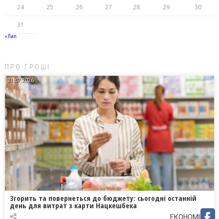
24
25
26
27
28
29
30
31
« Лип
ПРО ГРОШІ
31.07.2026
Згорить та повернеться до бюджету: сьогодні останній
день для витрат з карти Нацкешбека
ЕКОНОМІКА