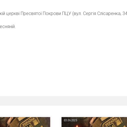
ій церкві Пресвятої Покрови ПЦУ (вул. Сергія Слісаренка, 34
есняній.
03.06.2025