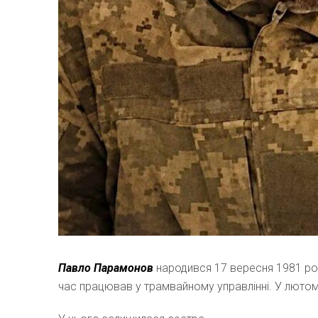
Павло Парамонов
народився 17 вересня 1981 рок
час працював у трамвайному управлінні. У лютому 