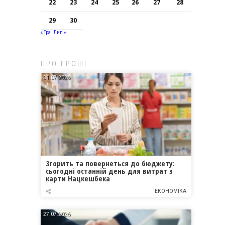
22
23
24
25
26
27
28
29
30
« Тра
Лип »
ПРО ГРОШІ
31.07.2026
Згорить та повернеться до бюджету:
сьогодні останній день для витрат з
карти Нацкешбека
ЕКОНОМІКА
27.07.2026