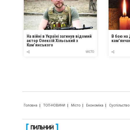
На війні в Україні загинув відомий
В бою на 
актор Олексій Хільський з
кам’янча
Кам’янського
МІСТО
Головна
ТОП-НОВИНИ
Місто
Економіка
Суспільство