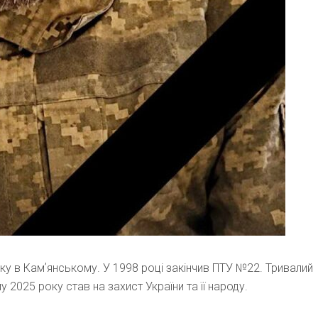
у в Камʼянському. У 1998 році закінчив ПТУ №22. Тривалий
2025 року став на захист України та її народу.