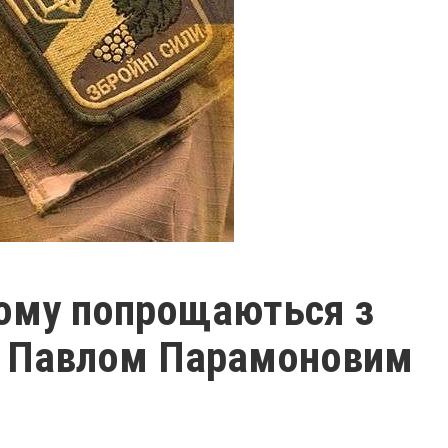
кому попрощаються з
и Павлом Парамоновим