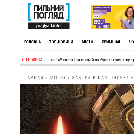
ГОЛОВНА
ТОП-НОВИНИ
МІСТО
КРИМІНАЛ
ЕК
ago
-
Лариса Коновалова: «У спорті зазвичай як буває: спочатку тренер
ТОП-НОВИНИ
ГЛАВНАЯ
»
МІСТО
»
ЗАВТРА В КАМ’ЯНСЬКО
ПАРАМОНОВИМ