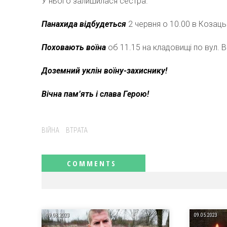
У нього залишилася сестра.
Панахида відбудеться
2 червня о 10.00 в Козацьк
Поховають воїна
об 11.15 на кладовищі по вул. В
Доземний уклін воїну-захиснику!
Вічна пам’ять і слава Герою!
Tags:
ВІЙНА
ВТРАТА
RELATED NEWS
19.08.2023
09.05.2023