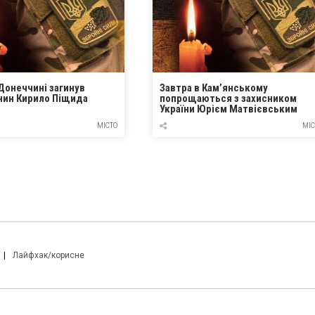
Донеччині загинув
Завтра в Кам’янському
нин Кирило Піщида
попрощаються з захисником
України Юрієм Матвієвським
МІСТО
МІС
Лайфхак/корисне