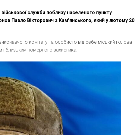
 військової служби поблизу населеного пункту
нов Павло Вікторович з Кам’янського, який у лютому 20
и, виконавчого комітету та особисто від себе міський голова
им і близьким померлого захисника.