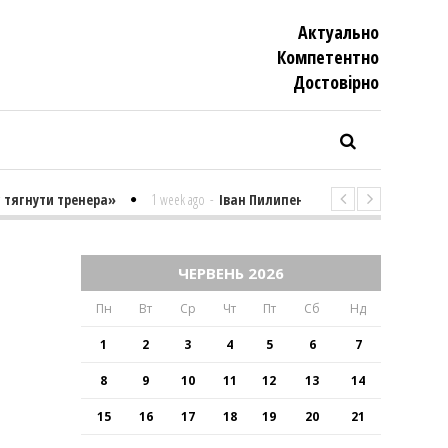
Актуально
Компетентно
Достовiрно
ути тренера»
1 week ago
-
Іван Пилипенко «Найважчими є суто псих
ЧЕРВЕНЬ 2026
Пн
Вт
Ср
Чт
Пт
Сб
Нд
1
2
3
4
5
6
7
8
9
10
11
12
13
14
15
16
17
18
19
20
21