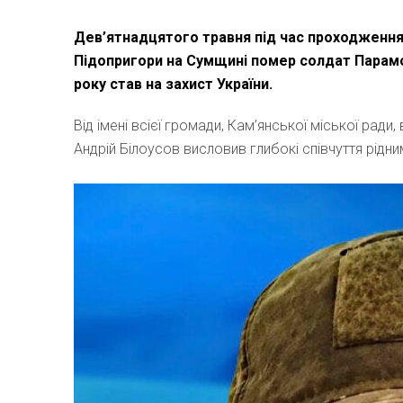
Дев’ятнадцятого травня під час проходження
Підопригори на Сумщині помер солдат Парамо
року став на захист України.
Від імені всієї громади, Кам’янської міської рад
Андрій Білоусов висловив глибокі співчуття рідн