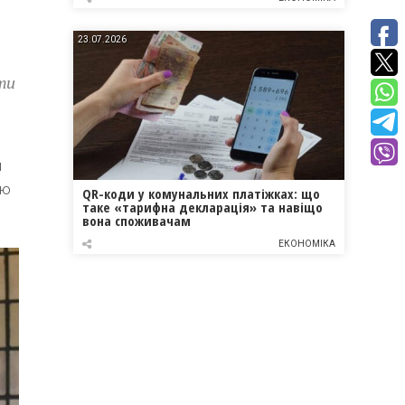
23.07.2026
ти
и
ою
QR-коди у комунальних платіжках: що
таке «тарифна декларація» та навіщо
вона споживачам
ЕКОНОМІКА