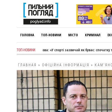
ГОЛОВНА
ТОП-НОВИНИ
МІСТО
КРИМІНАЛ
ЕК
ago
-
Лариса Коновалова: «У спорті зазвичай як буває: спочатку трене
ТОП-НОВИНИ
ГЛАВНАЯ
»
ОФІЦІЙНА ІНФОРМАЦІЯ
»
КАМ’ЯН
НАПРЯМОК ГЕНЕРАТОР І STARLINK