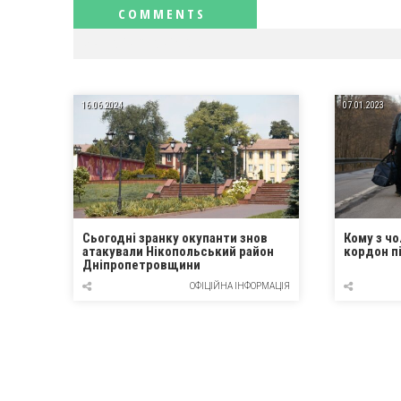
RELATED NEWS
16.06.2024
07.01.2023
Сьогодні зранку окупанти знов
Кому з чо
атакували Нікопольський район
кордон пі
Дніпропетровщини
ОФІЦІЙНА ІНФОРМАЦІЯ