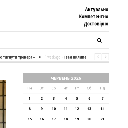
Актуально
Компетентно
Достовiрно
нути тренера»
1 week ago
-
Іван Пилипенко «Найважчими є суто псих
ЧЕРВЕНЬ 2026
Пн
Вт
Ср
Чт
Пт
Сб
Нд
1
2
3
4
5
6
7
8
9
10
11
12
13
14
15
16
17
18
19
20
21