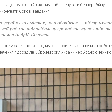
днання допоможе військовим забезпечувати безперебійну
виконувати бойові завдання.
о українських містах, наш обов’язок — підтримува
ької ради за відповідальну громадянську позицію та
значив Андрій Білоусов.
ковим залишається одним із пріоритетних напрямків робот
ечення підрозділів Збройних сил України необхідною технік