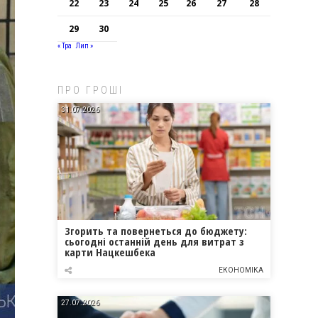
22
23
24
25
26
27
28
29
30
« Тра
Лип »
ПРО ГРОШІ
31.07.2026
Згорить та повернеться до бюджету:
сьогодні останній день для витрат з
карти Нацкешбека
ЕКОНОМІКА
27.07.2026