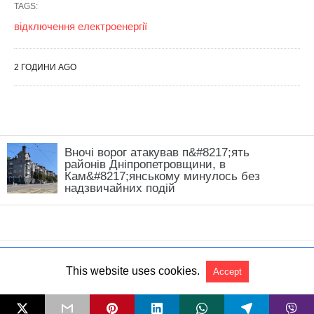
Вночі ворог атакував п&#8217;ять
районів Дніпропетровщини, в
Кам&#8217;янському минулось без
надзвичайних подій
This website uses cookies.
Accept
All Rights Reserved
View Non-AMP Version