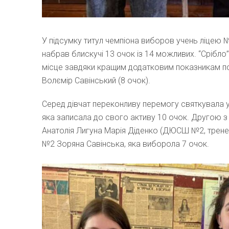
У підсумку титул чемпіона виборов учень ліцею №
набрав блискучі 13 очок із 14 можливих. “Срібло
місце завдяки кращим додатковим показникам 
Волємір Савінський (8 очок).
Серед дівчат переконливу перемогу святкувала 
яка записала до свого активу 10 очок. Другою з
Анатолія Лигуна Марія Діденко (ДЮСШ №2, трене
№2 Зоряна Савінська, яка виборола 7 очок.