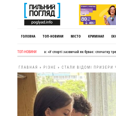
ГОЛОВНА
ТОП-НОВИНИ
МІСТО
КРИМІНАЛ
ЕК
Лариса Коновалова: «У спорті зазвичай як буває: спочатку тренер ве
ТОП-НОВИНИ
ГЛАВНАЯ
»
РІЗНЕ
»
СТАЛИ ВІДОМІ ПРИЗЕРИ
СЕРЕД ГРАВЦІВ ДО 16 РОКІВ