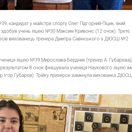
39, кандидат у майстри спорту Олег Підгорний-Піцик, який
” здобув учень ліцею №30 Максим Кривоніс (12 очок). Третє
посів вихованець тренера Дмитра Савінського з ДЮСШ №2
учениця ліцею №39 Мирослава Бердник (тренер А. Губарєва)
 результатом 8 очок фінішувала учениця Наукового ліцею ім
р Ігор Губарєв). Трійку призерок замкнула вихованка ДЮС