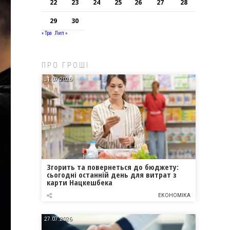
22
23
24
25
26
27
28
29
30
« Тра
Лип »
ПРО ГРОШІ
31.07.2026
Згорить та повернеться до бюджету:
сьогодні останній день для витрат з
карти Нацкешбека
ЕКОНОМІКА
27.07.2026