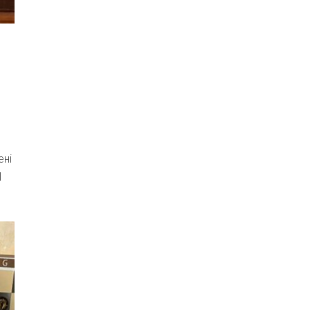
,
ені
Ш