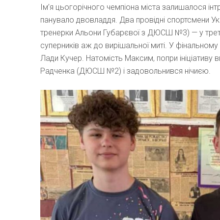
Ім’я цьогорічного чемпіона міста залишалося інт
панувало двовладдя. Два провідні спортсмени Ук
тренерки Альони Губарєвої з ДЮСШ №3) — у треть
суперників аж до вирішальної миті. У фінальному 
Лади Кучер. Натомість Максим, попри ініціативу в
Радченка (ДЮСШ №2) і задовольнився нічиєю.