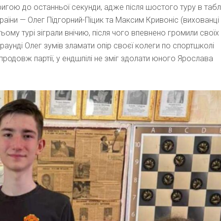
ригою до останньої секунди, адже після шостого туру в табл
раїни — Олег Підгорний-Піцик та Максим Кривоніс (вихованці
ому турі зіграли внічию, після чого впевнено громили своїх
раунді Олег зумів зламати опір своєї колеги по спортшколі
продовж партії, у ендшпілі не зміг здолати юного Ярослава