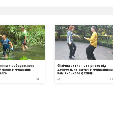
07.03.2023
ням лівобережного
Фізічна активність рятує від
аймались мешканці
депресії, нагадують мешканцям
кого
Кам’янського фахівці
РІЗНЕ
РІЗ