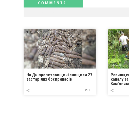
RELATED NEWS
31.03.2021
23.06.2019
На Дніпропетровщині знищили 27
Розчищен
застарілих боєприпасів
каналу з
Кам’янсь
РІЗНЕ