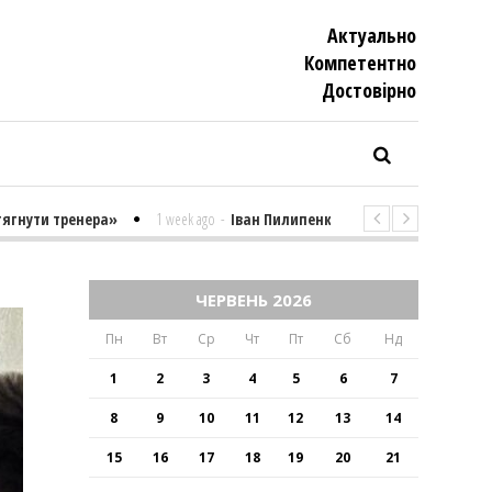
Актуально
Компетентно
Достовiрно
 тренера»
1 week ago
-
Іван Пилипенко «Найважчими є суто психолог
К
ЧЕРВЕНЬ 2026
Пн
Вт
Ср
Чт
Пт
Сб
Нд
1
2
3
4
5
6
7
8
9
10
11
12
13
14
15
16
17
18
19
20
21