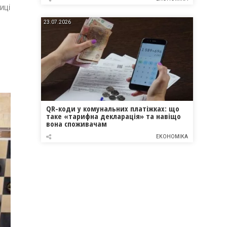
иці
23.07.2026
QR-коди у комунальних платіжках: що
таке «тарифна декларація» та навіщо
вона споживачам
ЕКОНОМІКА