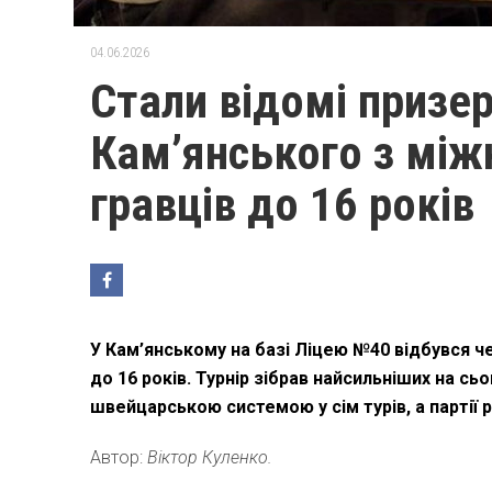
04.06.2026
Стали відомі призе
Кам’янського з мі
гравців до 16 років
У Кам’янському на базі Ліцею №40 відбувся ч
до 16 років. Турнір зібрав найсильніших на сь
швейцарською системою у сім турів, а партії 
Автор:
Віктор Куленко.