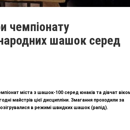
ри чемпіонату
жнародних шашок серед
емпіонат міста з шашок-100 серед юнаків та дівчат віко
огодні майстрів цієї дисципліни. Змагання проходили за
розігрувалися в режимі швидких шашок (рапід).