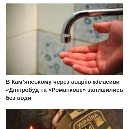
В Кам’янському через аварію ж/масиви
«Дніпробуд та «Романкове» залишились
без води