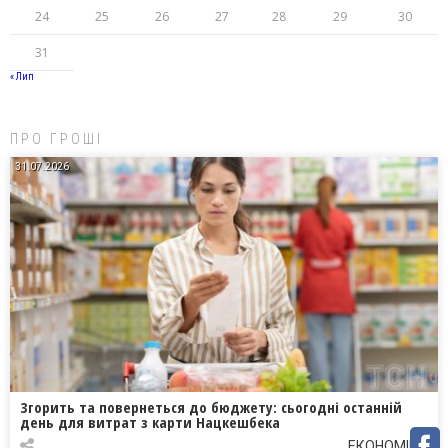
24
25
26
27
28
29
30
31
« Лип
ПРО ГРОШІ
31.07.2026
Згорить та повернеться до бюджету: сьогодні останній
день для витрат з карти Нацкешбека
ЕКОНОМІКА