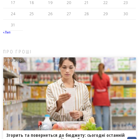
17
18
19
20
21
22
23
24
25
26
27
28
29
30
31
« Лип
ПРО ГРОШІ
31.07.2026
Згорить та повернеться до бюджету: сьогодні останній