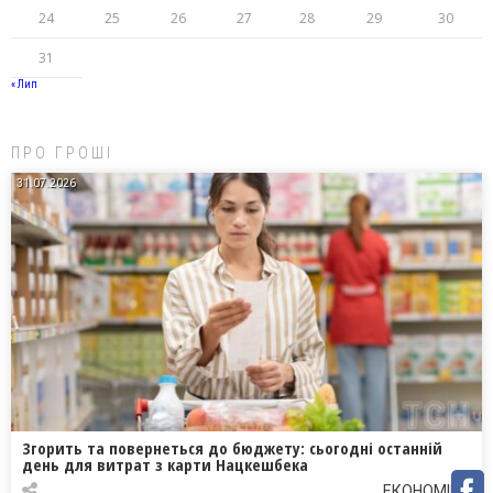
24
25
26
27
28
29
30
31
« Лип
ПРО ГРОШІ
31.07.2026
Згорить та повернеться до бюджету: сьогодні останній
день для витрат з карти Нацкешбека
ЕКОНОМІКА