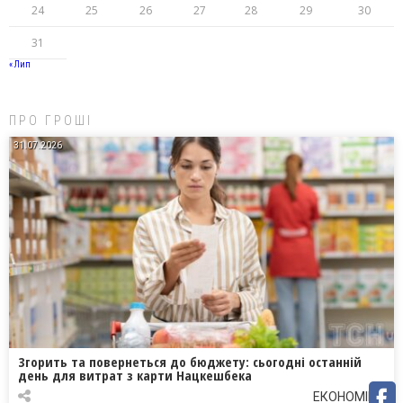
24
25
26
27
28
29
30
31
« Лип
ПРО ГРОШІ
31.07.2026
Згорить та повернеться до бюджету: сьогодні останній
день для витрат з карти Нацкешбека
ЕКОНОМІКА