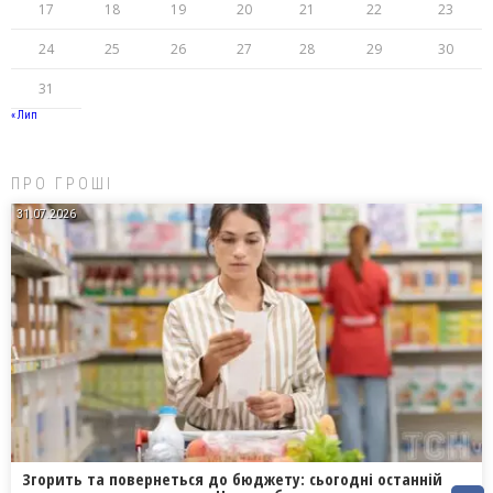
17
18
19
20
21
22
23
24
25
26
27
28
29
30
31
« Лип
ПРО ГРОШІ
31.07.2026
Згорить та повернеться до бюджету: сьогодні останній