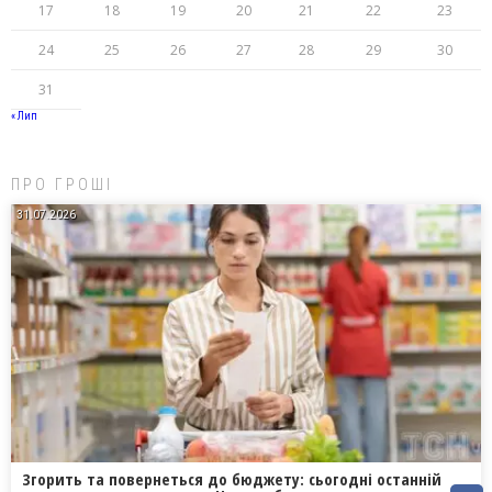
17
18
19
20
21
22
23
24
25
26
27
28
29
30
31
« Лип
ПРО ГРОШІ
31.07.2026
Згорить та повернеться до бюджету: сьогодні останній