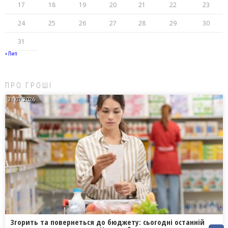
17
18
19
20
21
22
23
24
25
26
27
28
29
30
31
« Лип
ПРО ГРОШІ
31.07.2026
Згорить та повернеться до бюджету: сьогодні останній