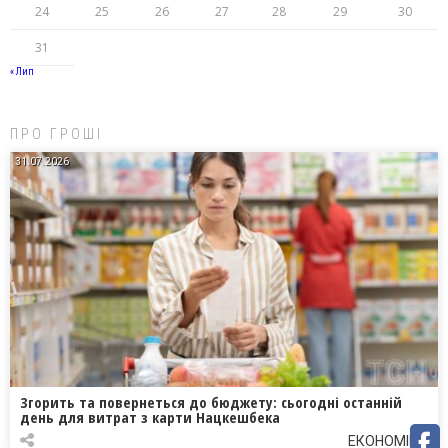
24
25
26
27
28
29
30
31
« Лип
ПРО ГРОШІ
31.07.2026
Згорить та повернеться до бюджету: сьогодні останній
день для витрат з карти Нацкешбека
ЕКОНОМІКА