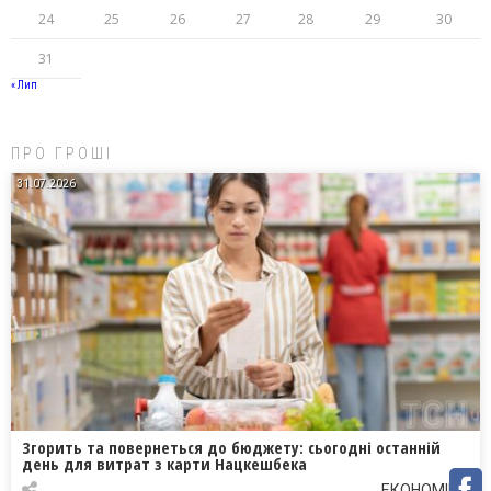
24
25
26
27
28
29
30
31
« Лип
ПРО ГРОШІ
31.07.2026
Згорить та повернеться до бюджету: сьогодні останній
день для витрат з карти Нацкешбека
ЕКОНОМІКА