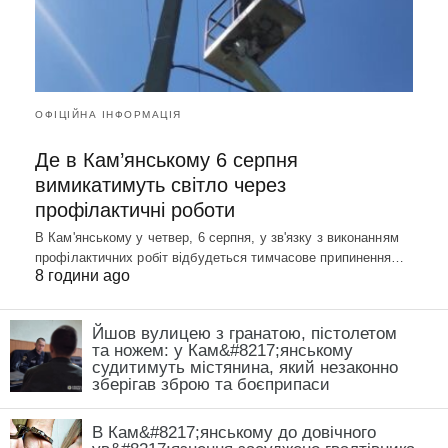
ОФІЦІЙНА ІНФОРМАЦІЯ
Де в Кам’янському 6 серпня
вимикатимуть світло через
профілактичні роботи
В Кам'янському у четвер, 6 серпня, у зв'язку з виконанням
профілактичних робіт відбудеться тимчасове припинення…
8 години ago
Йшов вулицею з гранатою, пістолетом
та ножем: у Кам&#8217;янському
судитимуть містянина, який незаконно
зберігав зброю та боєприпаси
В Кам&#8217;янському до довічного