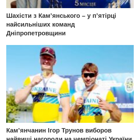
Шахісти з Кам’янського – у п’ятірці
найсильніших команд
Дніпропетровщини
Кам’янчанин Ігор Трунов виборов
найвищі нагороди на чемпіонаті України