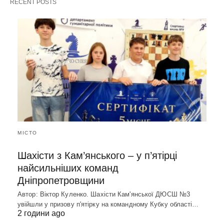
RECENT POSTS
МІСТО
Шахісти з Кам’янського – у п’ятірці
найсильніших команд
Дніпропетровщини
Автор: Віктор Куленко. Шахісти Кам'янської ДЮСШ №3
увійшли у призову п'ятірку на командному Кубку області…
2 години ago