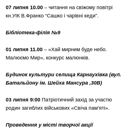
07 липня 10.00
– читання на свіжому повітрі
кн.УІК В.Франко “Сашко і чарівні кеди”.
Бібліотека-філія №9
01
липня 11.00
– «Хай мирним буде небо.
Малюємо Мир», конкурс малюнків.
Будинок культури селища Карнаухівка
(вул.
Батальйону ім. Шейха Мансура ,30В)
03 липня 9:00
Патріотичний захід за участю
родин загиблих військових «Свіча пам’яті».
Проведення у місті
творчої акції