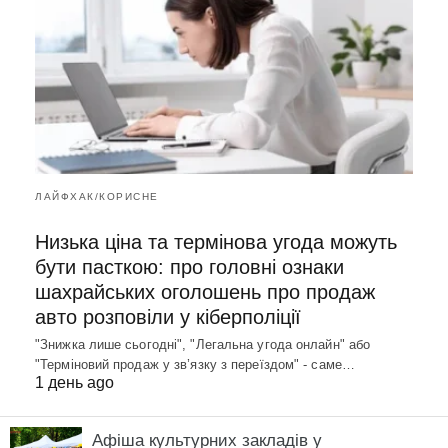
ЛАЙФХАК/КОРИСНЕ
Низька ціна та термінова угода можуть
бути пасткою: про головні ознаки
шахрайських оголошень про продаж
авто розповіли у кіберполіції
"Знижка лише сьогодні", "Легальна угода онлайн" або
"Терміновий продаж у зв’язку з переїздом" - саме…
1 день ago
Афіша культурних закладів у