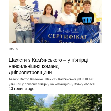
МІСТО
Шахісти з Кам’янського – у п’ятірці
найсильніших команд
Дніпропетровщини
Автор: Віктор Куленко. Шахісти Кам'янської ДЮСШ №3
увійшли у призову п'ятірку на командному Кубку області…
13 години ago