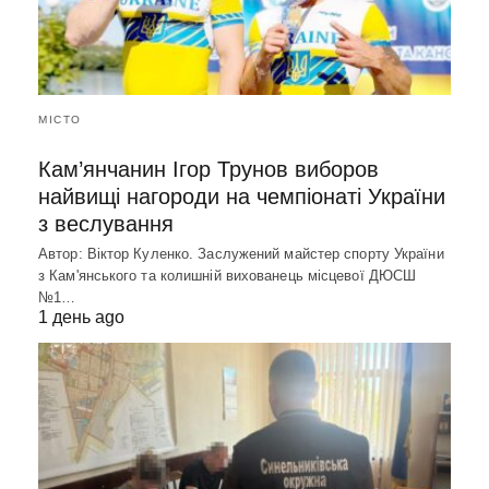
МІСТО
Кам’янчанин Ігор Трунов виборов
найвищі нагороди на чемпіонаті України
з веслування
Автор: Віктор Куленко. Заслужений майстер спорту України
з Кам'янського та колишній вихованець місцевої ДЮСШ
№1…
1 день ago