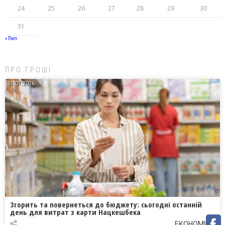
24
25
26
27
28
29
30
31
« Лип
ПРО ГРОШІ
31.07.2026
Згорить та повернеться до бюджету: сьогодні останній
день для витрат з карти Нацкешбека
ЕКОНОМІКА