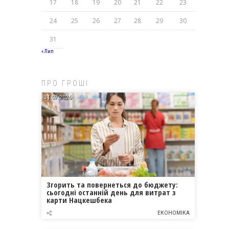
17
18
19
20
21
22
23
24
25
26
27
28
29
30
31
« Лип
ПРО ГРОШІ
31.07.2026
Згорить та повернеться до бюджету:
сьогодні останній день для витрат з
карти Нацкешбека
ЕКОНОМІКА