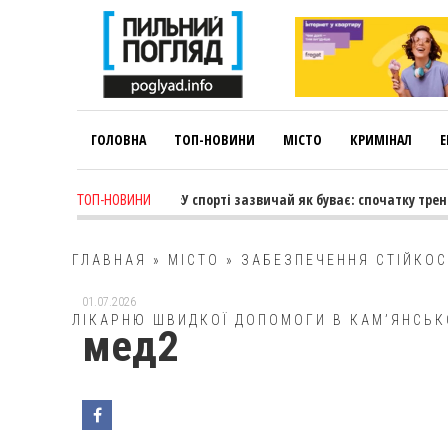
ГОЛОВНА
ТОП-НОВИНИ
МІСТО
КРИМІНАЛ
Е
 ago
-
Лариса Коновалова: «У спорті зазвичай як буває: спочатку трене
ТОП-НОВИНИ
ГЛАВНАЯ
»
МІСТО
»
ЗАБЕЗПЕЧЕННЯ СТІЙКОС
01.07.2026
ЛІКАРНЮ ШВИДКОЇ ДОПОМОГИ В КАМ’ЯНСЬ
мед2