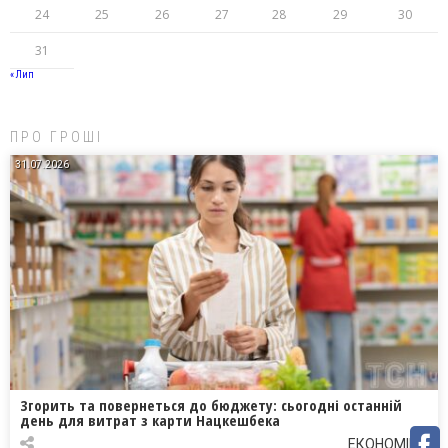
24
25
26
27
28
29
30
31
« Лип
ПРО ГРОШІ
31.07.2026
Згорить та повернеться до бюджету: сьогодні останній
день для витрат з карти Нацкешбека
ЕКОНОМІКА