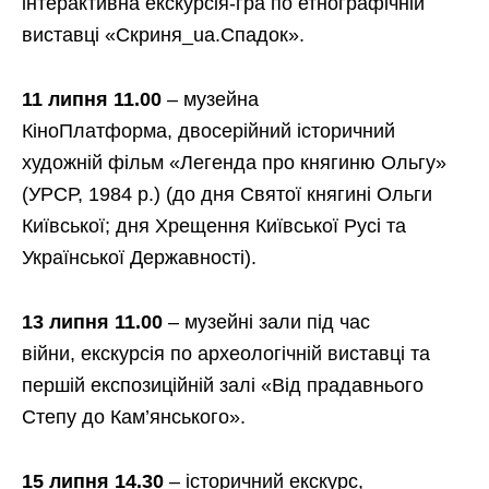
інтерактивна екскурсія-гра по етнографічній
виставці «Скриня_ua.Спадок».
11 липня 11.00
– музейна
КіноПлатформа, двосерійний історичний
художній фільм «Легенда про княгиню Ольгу»
(УРСР, 1984 р.) (до дня Святої княгині Ольги
Київської; дня Хрещення Київської Русі та
Української Державності).
13 липня 11.00
–
музейні зали під час
війни, екскурсія по археологічній виставці та
першій експозиційній залі «Від прадавнього
Степу до Кам’янського».
15 липня 14.30
–
історичний екскурс,