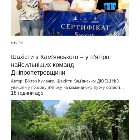
МІСТО
Шахісти з Кам’янського – у п’ятірці
найсильніших команд
Дніпропетровщини
Автор: Віктор Куленко. Шахісти Кам'янської ДЮСШ №3
увійшли у призову п'ятірку на командному Кубку області…
18 години ago