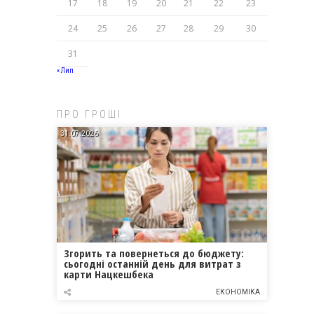
17
18
19
20
21
22
23
24
25
26
27
28
29
30
31
« Лип
ПРО ГРОШІ
31.07.2026
Згорить та повернеться до бюджету:
сьогодні останній день для витрат з
карти Нацкешбека
ЕКОНОМІКА