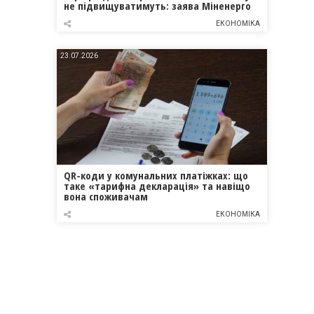
не підвищуватимуть: заява Міненерго
ЕКОНОМІКА
23.07.2026
QR-коди у комунальних платіжках: що
таке «тарифна декларація» та навіщо
вона споживачам
ЕКОНОМІКА