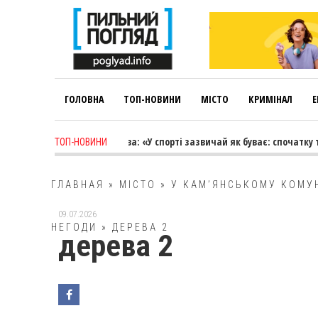
ГОЛОВНА
ТОП-НОВИНИ
МІСТО
КРИМІНАЛ
Е
 days ago
-
Лариса Коновалова: «У спорті зазвичай як буває: спочатку т
ТОП-НОВИНИ
ГЛАВНАЯ
»
МІСТО
»
У КАМ’ЯНСЬКОМУ КОМУ
09.07.2026
НЕГОДИ
»
ДЕРЕВА 2
дерева 2