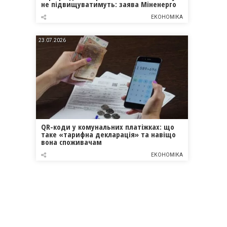
не підвищуватимуть: заява Міненерго
ЕКОНОМІКА
23.07.2026
QR-коди у комунальних платіжках: що
таке «тарифна декларація» та навіщо
вона споживачам
ЕКОНОМІКА