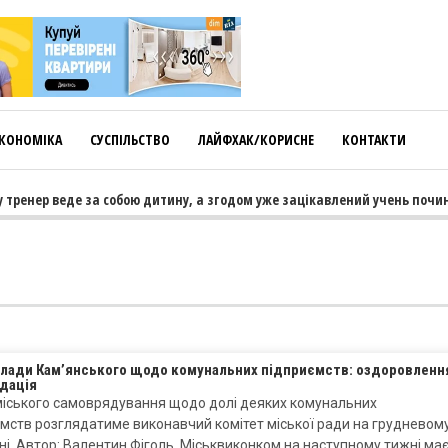
КОНОМІКА
СУСПІЛЬСТВО
ЛАЙФХАК/КОРИСНЕ
КОНТАКТИ
 тренер веде за собою дитину, а згодом уже зацікавлений учень почин
влади Кам’янського щодо комунальних підприємств: оздоровленн
ідація
міського самоврядування щодо долі деяких комунальних
мств розглядатиме виконавчий комітет міської ради на грудневом
ні. Автор: Валентин Фіголь. Міськвиконком на наступному тижні ма