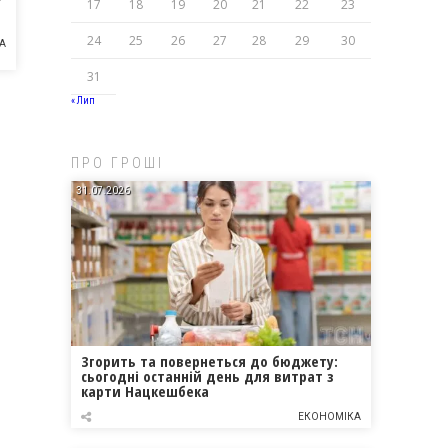
17
18
19
20
21
22
23
24
25
26
27
28
29
30
А
31
« Лип
ПРО ГРОШІ
31.07.2026
Згорить та повернеться до бюджету:
сьогодні останній день для витрат з
карти Нацкешбека
ЕКОНОМІКА