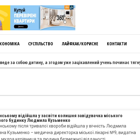
КОНОМІКА
СУСПІЛЬСТВО
ЛАЙФХАК/КОРИСНЕ
КОНТАКТИ
де за собою дитину, а згодом уже зацікавлений учень починає тягнути
нському відійшла у засвіти колишня завідувачка міського
вого будинку Людмила Кузьменко
нському після тривалої хвороби відійшла у вічність Людмила
на Кузьменко – медична директорка міської лікарні №9, видатна
, мудра керівниця та людина безмежної відданості…