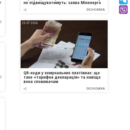
не підвищуватимуть: заява Міненерго
я
ЕКОНОМІКА
О
23.07.2026
QR-коди у комунальних платіжках: що
таке «тарифна декларація» та навіщо
О
вона споживачам
ЕКОНОМІКА