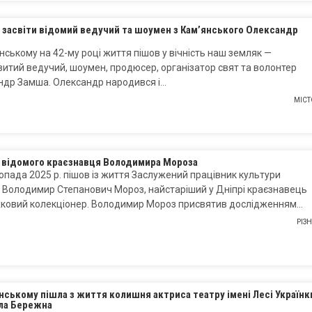
 засвіти відомий ведучий та шоумен з Кам’янського Олександр
нському на 42-му році життя пішов у вічність наш земляк —
итий ведучий, шоумен, продюсер, організатор свят та волонтер
ндр Замша. Олександр народився і…
МІСТ
і відомого краєзнавця Володимира Мороза
опада 2025 р. пішов із життя Заслужений працівник культури
 Володимир Степанович Мороз, найстаріший у Дніпрі краєзнавець
жковий колекціонер. Володимир Мороз присвятив дослідженням…
РІЗ
нському пішла з життя колишня актриса театру імені Лесі Українк
а Бережна