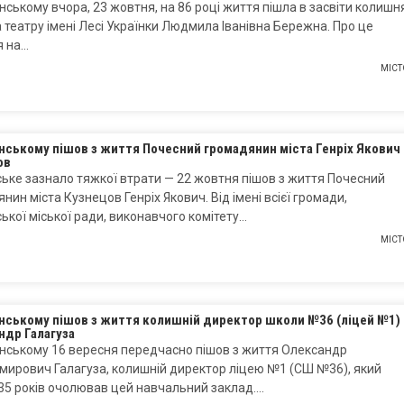
нському вчора, 23 жовтня, на 86 році життя пішла в засвіти колишн
 театру імені Лесі Українки Людмила Іванівна Бережна. Про це
я на…
МІСТ
нському пішов з життя Почесний громадянин міста Генріх Якович
ов
ьке зазнало тяжкої втрати — 22 жовтня пішов з життя Почесний
нин міста Кузнецов Генріх Якович. Від імені всієї громади,
ької міської ради, виконавчого комітету…
МІСТ
янському пішов з життя колишній директор школи №36 (ліцей №1)
ндр Галагуза
нському 16 вересня передчасно пішов з життя Олександр
мирович Галагуза, колишній директор ліцею №1 (СШ №36), який
35 років очолював цей навчальний заклад….