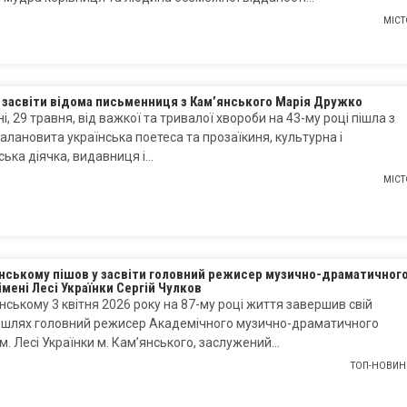
МІСТ
 засвіти відома письменниця з Кам’янського Марія Дружко
і, 29 травня, від важкої та тривалої хвороби на 43-му році пішла з
алановита українська поетеса та прозаїкиня, культурна і
ька діячка, видавниця і…
МІСТ
янському пішов у засвіти головний режисер музично-драматичног
імені Лесі Українки Сергій Чулков
нському 3 квітня 2026 року на 87-му році життя завершив свій
 шлях головний режисер Академічного музично-драматичного
ім. Лесі Українки м. Кам’янського, заслужений…
ТОП-НОВИН