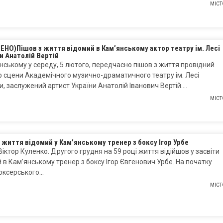
МІСТ
НО)Пішов з життя відомий в Кам’янському актор театру ім. Лесі
и Анатолій Вертій
нському у середу, 5 лютого, передчасно пішов з життя провідний
 сцени Академічного музично-драматичного театру ім. Лесі
и, заслужений артист України Анатолій Іванович Вертій….
МІСТ
 життя відомий у Кам’янському тренер з боксу Ігор Урбе
Віктор Куленко. Другого грудня на 59 році життя відійшов у засвіти
 в Кам’янському тренер з боксу Ігор Євгенович Урбе. На початку
боксерського…
МІСТ