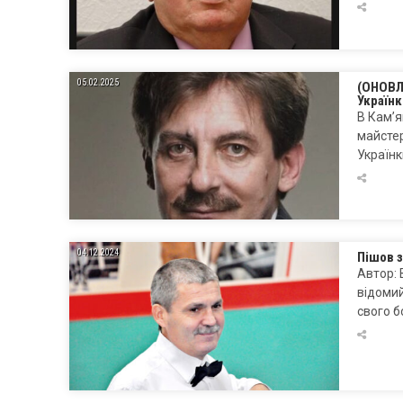
05.02.2025
(ОНОВЛЕ
Українк
В Кам’я
майстер
Українк
04.12.2024
Пішов з
Автор: 
відомий
свого 