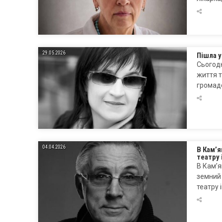
29.05.2026
Пішла у
Сьогодн
життя т
громадс
04.04.2026
В Кам’
театру 
В Кам’я
земний
театру 