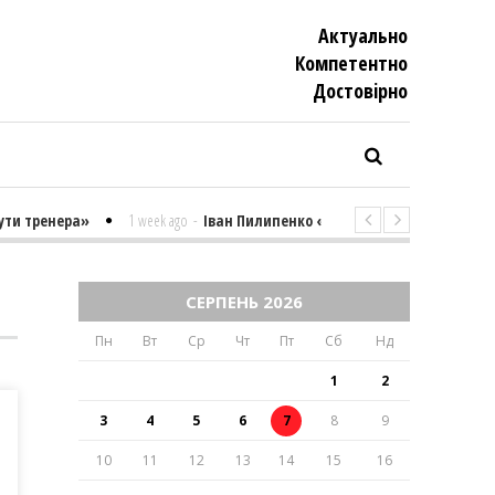
Актуально
Компетентно
Достовiрно
 тренера»
1 week ago
-
Іван Пилипенко «Найважчими є суто психоло
СЕРПЕНЬ 2026
Пн
Вт
Ср
Чт
Пт
Сб
Нд
1
2
3
4
5
6
7
8
9
10
11
12
13
14
15
16