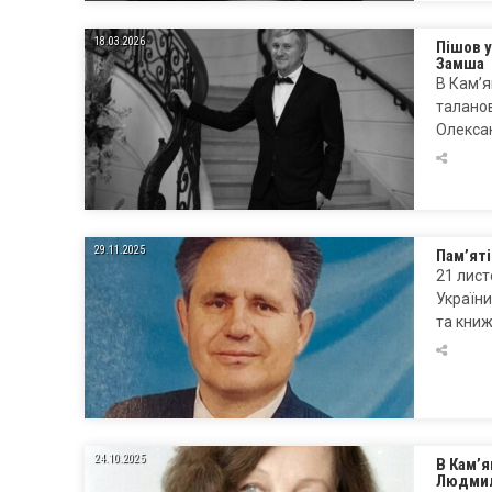
18.03.2026
Пішов у
Замша
В Кам’я
таланов
Олекса
29.11.2025
Пам’ят
21 лист
України
та кни
24.10.2025
В Кам’я
Людмил