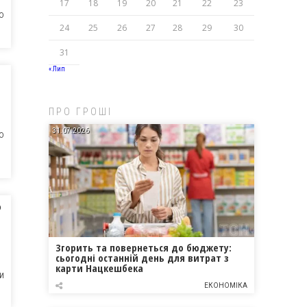
17
18
19
20
21
22
23
О
24
25
26
27
28
29
30
31
« Лип
ПРО ГРОШІ
31.07.2026
О
о
Згорить та повернеться до бюджету:
сьогодні останній день для витрат з
карти Нацкешбека
И
ЕКОНОМІКА