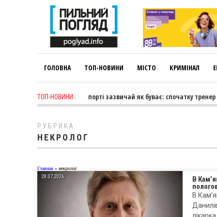
ГОЛОВНА
ТОП-НОВИНИ
МІСТО
КРИМІНАЛ
Е
Лариса Коновалова: «У спорті зазвичай як буває: спочатку тренер ве
ТОП-НОВИНИ
РУБРИКА
НЕКРОЛОГ
Главная
»
некролог
28.07.2026
В Кам’я
полого
В Кам’я
Данилів
лікарка