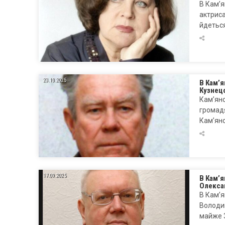
В Кам’я
актриса
йдетьс
23.10.2025
В Кам’я
Кузнец
Кам’янс
громадя
Кам’янс
17.09.2025
В Кам’
Олекса
В Кам’я
Володи
майже 