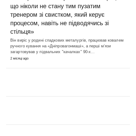
що ніколи не стану тим пузатим
тренером зі свистком, який керує
процесом, навіть не підводячись зі
стільця»
Він виріс у родині спадкових металургів, працював ковалем
ручного кування на «Дніпровагонмаші», а перші м’язи
загартовував у підвальних "качалках" 90-х…
2 місяці ago