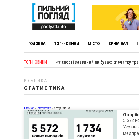
ГОЛОВНА
ТОП-НОВИНИ
МІСТО
КРИМІНАЛ
Е
s ago
-
Лариса Коновалова: «У спорті зазвичай як буває: спочатку трен
ТОП-НОВИНИ
РУБРИКА
СТАТИСТИКА
Главная
»
статистика
»
Сторінка 38
08.03.2021
Офіційн
5 572 н
Україні
медпра