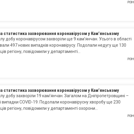
РІЗ
на статистика захворювання коронавірусом у Кам’янському
лу добу коронавірусом захворіли ще 9 кам’янчан. Усього в області
вали 497 нових випадків коронавірусу. Подолали недугу ще 130
ів регіону, повідомили у департаменті…
РІЗ
на статистика захворювання коронавірусом у Кам’янському
лу добу захворіли 19 кам’янчан. Загалом на Дніпропетровщині –
і випадки COVID-19. Подолали коронавірусну хворобу ще 230
ів регіону, повідомили у департаменті охорони…
РІЗ