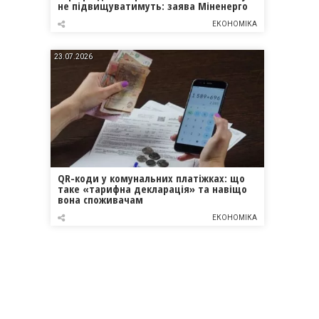
не підвищуватимуть: заява Міненерго
ЕКОНОМІКА
23.07.2026
QR-коди у комунальних платіжках: що
таке «тарифна декларація» та навіщо
вона споживачам
ЕКОНОМІКА