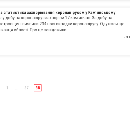
на статистика захворювання коронавірусом у Кам’янському
лу добу на коронавірус захворіли 17 кам’янчан. За добу на
етровщині виявили 234 нові випадки коронавірусу. Одужали ще
канця області. Про це повідомили…
РІЗ
1
…
37
38