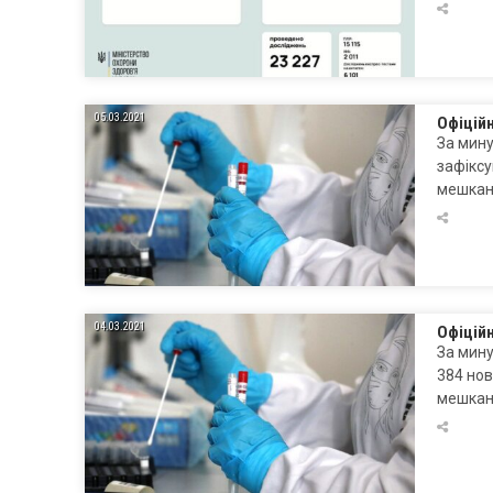
05.03.2021
Офіцій
За мину
зафіксу
мешканц
04.03.2021
Офіцій
За мину
384 нов
мешканц