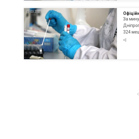
03.03.2021
Офіцій
За мину
Дніпроп
324 меш