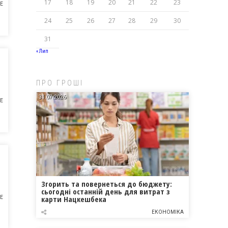
17
18
19
20
21
22
23
НЕ
24
25
26
27
28
29
30
31
« Лип
ПРО ГРОШІ
31.07.2026
НЕ
Згорить та повернеться до бюджету:
сьогодні останній день для витрат з
карти Нацкешбека
НЕ
ЕКОНОМІКА