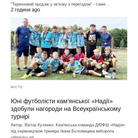
"Терміновий продаж у зв’язку з переїздом" - саме…
2 години ago
МІСТО
Юні футболісти кам’янської «Надії»
здобули нагороди на Всеукраїнському
турнірі
Автор: Віктор Куленко. Кам'янська команда ДЮФШ «Надія»
під керівництвом тренера Івана Бєломицева виборола
«бронзу» на…