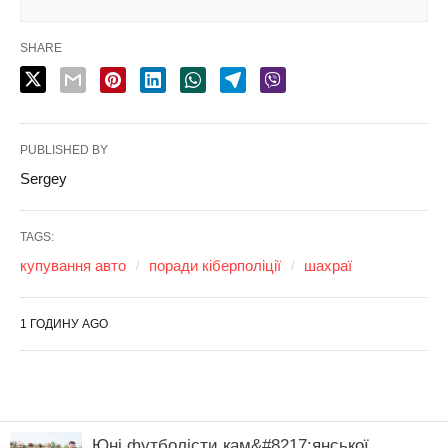
Юні футболісти кам&#8217;янської