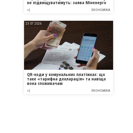
не підвищуватимуть: заява Міненерго
ЕКОНОМІКА
23.07.2026
QR-коди у комунальних платіжках: що
таке «тарифна декларація» та навіщо
вона споживачам
ЕКОНОМІКА