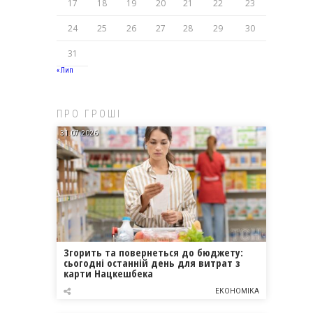
17
18
19
20
21
22
23
24
25
26
27
28
29
30
31
« Лип
ПРО ГРОШІ
31.07.2026
Згорить та повернеться до бюджету:
сьогодні останній день для витрат з
карти Нацкешбека
ЕКОНОМІКА