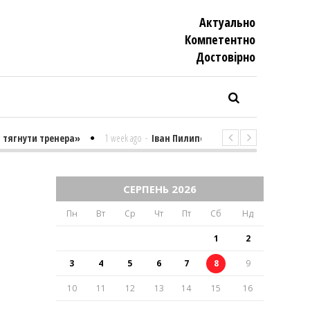
Актуально
Компетентно
Достовiрно
тягнути тренера»
1 week ago
-
Іван Пилипенко «Найважчими є суто п
СЕРПЕНЬ 2026
Пн
Вт
Ср
Чт
Пт
Сб
Нд
1
2
3
4
5
6
7
8
9
10
11
12
13
14
15
16