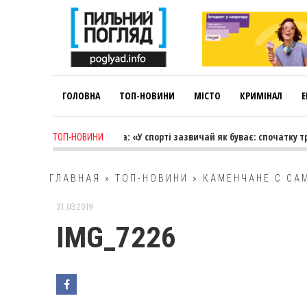
ГОЛОВНА
ТОП-НОВИНИ
МІСТО
КРИМІНАЛ
Е
eek ago
-
Лариса Коновалова: «У спорті зазвичай як буває: спочатку тр
ТОП-НОВИНИ
ГЛАВНАЯ
»
ТОП-НОВИНИ
»
КАМЕНЧАНЕ С СА
31.03.2019
IMG_7226