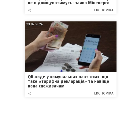
не підвищуватимуть: заява Міненерго
ЕКОНОМІКА
23.07.2026
QR-коди у комунальних платіжках: що
таке «тарифна декларація» та навіщо
вона споживачам
ЕКОНОМІКА