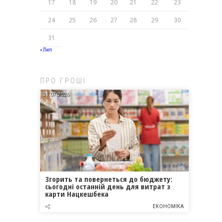
17
18
19
20
21
22
23
24
25
26
27
28
29
30
31
« Лип
ПРО ГРОШІ
31.07.2026
Згорить та повернеться до бюджету:
сьогодні останній день для витрат з
карти Нацкешбека
ЕКОНОМІКА