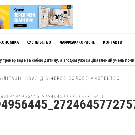
КОНОМІКА
СУСПІЛЬСТВО
ЛАЙФХАК/КОРИСНЕ
КОНТАКТИ
 тренер веде за собою дитину, а згодом уже зацікавлений учень почин
БІЛІТАЦІЇ ІНВАЛІДІВ ЧЕРЕЗ БОЙОВЕ МИСТЕЦТВО
58019494956445_2724645772757827584_O
94956445_272464577275