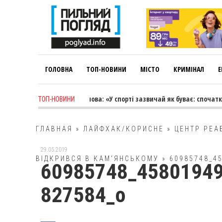
ГОЛОВНА
ТОП-НОВИНИ
МІСТО
КРИМІНАЛ
Е
1 week ago
-
Лариса Коновалова: «У спорті зазвичай як буває: спочатку
ТОП-НОВИНИ
ГЛАВНАЯ
»
ЛАЙФХАК/КОРИСНЕ
»
ЦЕНТР РЕА
29.05.2019
ВІДКРИВСЯ В КАМ’ЯНСЬКОМУ
»
60985748_4
60985748_4580194
827584_o