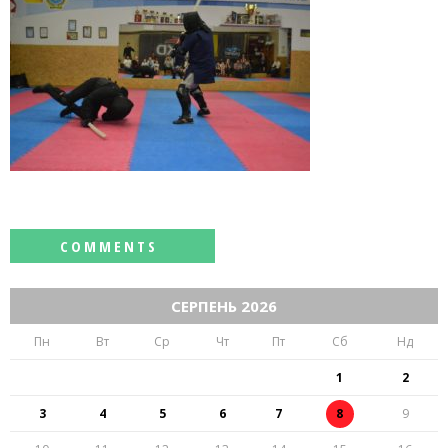
СЕРПЕНЬ 2026
Пн
Вт
Ср
Чт
Пт
Сб
Нд
1
2
3
4
5
6
7
8
9