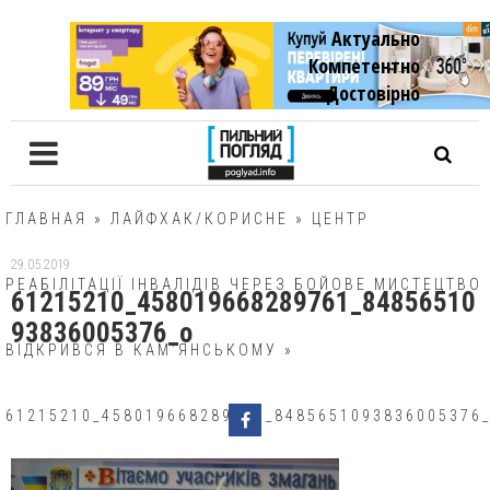
Актуально
Компетентно
Достовiрно
ГЛАВНАЯ
»
ЛАЙФХАК/КОРИСНЕ
»
ЦЕНТР
29.05.2019
РЕАБІЛІТАЦІЇ ІНВАЛІДІВ ЧЕРЕЗ БОЙОВЕ МИСТЕЦТВО
61215210_458019668289761_84856510
93836005376_o
ВІДКРИВСЯ В КАМ’ЯНСЬКОМУ
»
61215210_458019668289761_8485651093836005376