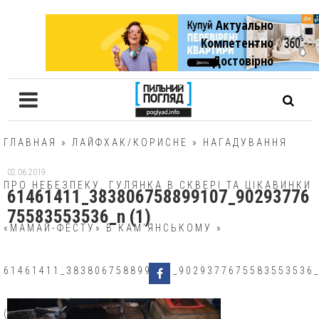
Актуально
Компетентно
Достовiрно
ГЛАВНАЯ
»
ЛАЙФХАК/КОРИСНЕ
»
НАГАДУВАННЯ
02.06.2019
ПРО НЕБЕЗПЕКУ, ГУЛЯНКА В СКВЕРІ ТА ЦІКАВИНКИ
61461411_383806758899107_90293776
75583553536_n (1)
«МАМАЙ-ФЕСТУ» В КАМ’ЯНСЬКОМУ
»
61461411_383806758899107_9029377675583553536
(1)