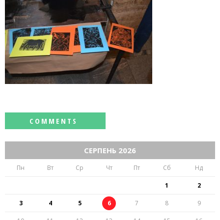
СЕРПЕНЬ 2026
Пн
Вт
Ср
Чт
Пт
Сб
Нд
1
2
3
4
5
6
7
8
9