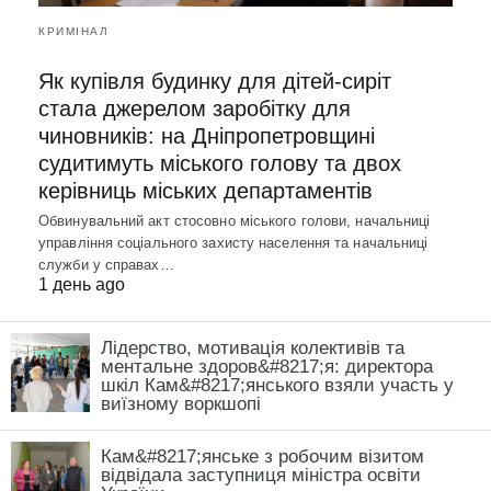
КРИМІНАЛ
Як купівля будинку для дітей-сиріт
стала джерелом заробітку для
чиновників: на Дніпропетровщині
судитимуть міського голову та двох
керівниць міських департаментів
Обвинувальний акт стосовно міського голови, начальниці
управління соціального захисту населення та начальниці
служби у справах…
1 день ago
Лідерство, мотивація колективів та
ментальне здоров&#8217;я: директора
шкіл Кам&#8217;янського взяли участь у
виїзному воркшопі
Кам&#8217;янське з робочим візитом
відвідала заступниця міністра освіти