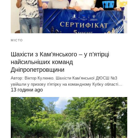
МІСТО
Шахісти з Кам’янського – у п’ятірці
найсильніших команд
Дніпропетровщини
Автор: Віктор Куленко. Шахісти Кам'янської ДЮСШ №3
увійшли у призову п'ятірку на командному Кубку області…
13 години ago