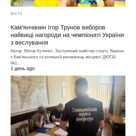
МІСТО
Кам’янчанин Ігор Трунов виборов
найвищі нагороди на чемпіонаті України
з веслування
Автор: Віктор Куленко. Заслужений майстер спорту України
з Кам'янського та колишній вихованець місцевої ДЮСШ
№1…
1 день ago