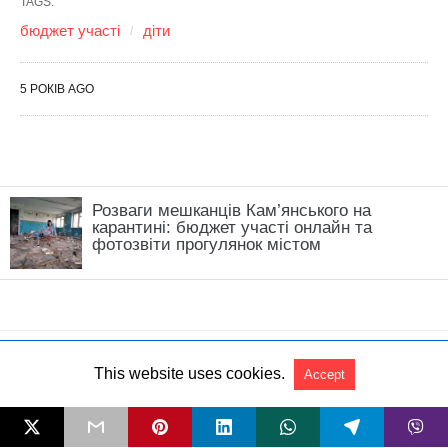
Розваги мешканців Кам’янського на
карантині: бюджет участі онлайн та
фотозвіти прогулянок містом
This website uses cookies.
Accept
All Rights Reserved
View Non-AMP Version