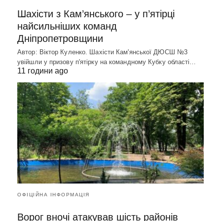
Шахісти з Кам’янського – у п’ятірці
найсильніших команд
Дніпропетровщини
Автор: Віктор Куленко. Шахісти Кам'янської ДЮСШ №3
увійшли у призову п'ятірку на командному Кубку області…
11 години ago
ОФІЦІЙНА ІНФОРМАЦІЯ
Ворог вночі атакував шість районів