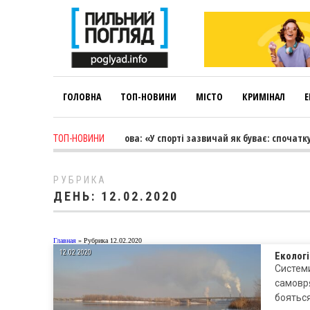
ГОЛОВНА
ТОП-НОВИНИ
МІСТО
КРИМІНАЛ
Е
1 week ago
-
Лариса Коновалова: «У спорті зазвичай як буває: спочатку 
ТОП-НОВИНИ
РУБРИКА
ДЕНЬ:
12.02.2020
Главная
»
Рубрика 12.02.2020
12.02.2020
Екологі
Системи
самовря
бояться