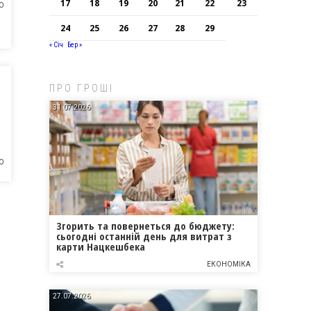
17
18
19
20
21
22
23
О
24
25
26
27
28
29
« Січ
Бер »
ПРО ГРОШІ
31.07.2026
О
Згорить та повернеться до бюджету:
сьогодні останній день для витрат з
карти Нацкешбека
ЕКОНОМІКА
27.07.2026