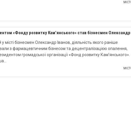
МІСТ
ентом «Фонду розвитку Кам’янського» став бізнесмен Олександр
 у місті бізнесмен Олександр Іванов, діяльність якого раніше
вали з фармацевтичним бізнесом та децентралізацією опалення,
езидентом громадської організації «Фонд розвитку Кам’янського».
ша…
МІСТ