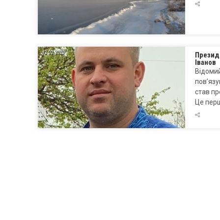
12.02.2020
Презид
Іванов
Відомий
пов’язу
став пр
Це пер