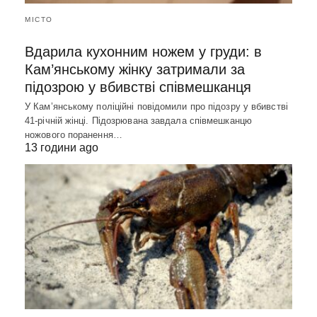
МІСТО
Вдарила кухонним ножем у груди: в
Кам’янському жінку затримали за
підозрою у вбивстві співмешканця
У Кам’янському поліційні повідомили про підозру у вбивстві
41-річній жінці. Підозрювана завдала співмешканцю
ножового поранення…
13 години ago