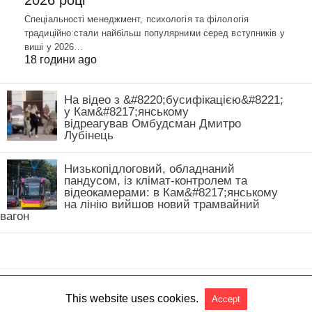
2026 році
Спеціальності менеджмент, психологія та філологія
традиційно стали найбільш популярними серед вступників у
виші у 2026…
18 години ago
На відео з &#8220;бусифікацією&#8221;
у Кам&#8217;янському
відреагував Омбудсман Дмитро
Лубінець
Низькопідлоговий, обладнаний
пандусом, із клімат-контролем та
відеокамерами: в Кам&#8217;янському
на лінію вийшов новий трамвайний
вагон
This website uses cookies.
Accept
All Rights Reserved
View Non-AMP Version